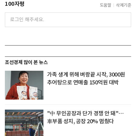
100자평
도움말
삭제기준
조선경제 많이 본 뉴스
가족 생계 위해 벼랑끝 시작, 3000원
추어탕으로 연매출 150억원 대박
"中 무인공장과 단가 경쟁 안 돼"…
車부품 성지, 공장 20% 멈췄다