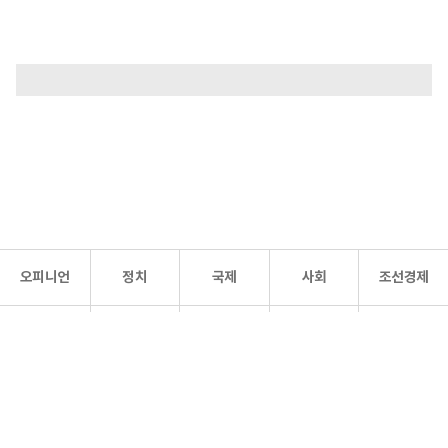
오피니언
정치
국제
사회
조선경제
문화·
조선
스포츠
건강
조선몰
연예
리더스
조선일보 공식 SNS