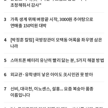
초청해줘서 감사"
3
가족 생계 위해 벼랑끝 시작, 3000원 추어탕으로
연매출 150억원 대박
4
[박정훈 칼럼] 국방장관이 모택동 어록을 좌우명 삼은
나라
5
스마트폰 배터리 유난히 빨리 닳는 분, 5가지 해결 방법
6
외교관·유학생이 낳은 아이도 美시민권 못 받아
7
신비, 대극천, 이노센스, 설홍... 요즘 복숭아 품종
이름입니다