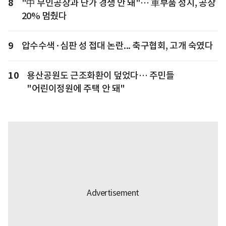
8
"中 무인공장과 단가 경쟁 안 돼"… 車부품 성지, 공장
20% 멈췄다
9
압수수색·심판 성 접대 논란... 축구협회, 고개 숙였다
10
용산공원도 근조화환이 덮었다… 주민들
"어린이정원에 주택 안 돼"