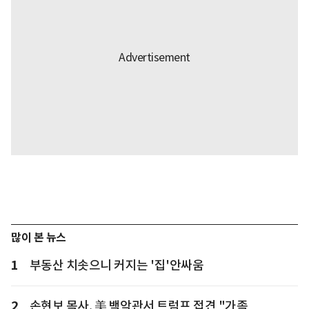
많이 본 뉴스
1
부동산 치솟으니 커지는 '집'안싸움
2
손현보 목사, 美 백악관서 트럼프 접견 "가족