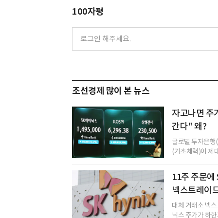
100자평
조선경제 많이 본 뉴스
자고나면 주가
간다" 왜?
글로벌 투자은행(
(기초체력)이 제대
11주 주문
넥스트레이드
대체 거래소 넥스
닉스 주가가 하한가