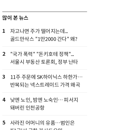
많이 본 뉴스
1
자고나면 주가 떨어지는데...
골드만삭스 "1만2000 간다" 왜?
2
"국가 폭력" "돈키호테 정책"...
서울시 부동산 토론회, 정부 난타
3
11주 주문에 SK하이닉스 하한가…
반복되는 넥스트레이드 가격 왜곡
4
낮엔 노인, 밤엔 노숙인… 피서지
돼버린 인천공항
5
사라진 어머니의 유품…범인은