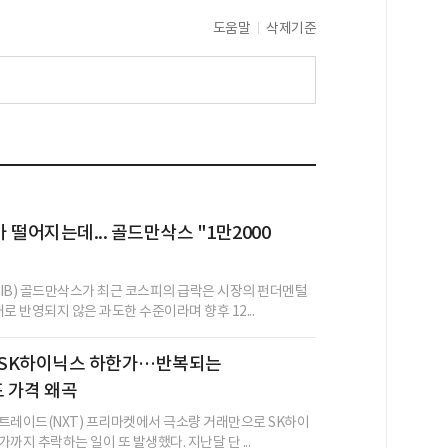
도움말
삭제기준
 떨어지는데... 골드만삭스 "1만2000
IB) 골드만삭스가 최근 코스피의 급락은 시장의 펀더멘털
로 반영되지 않은 과도한 수준이라며 향후 12...
에 SK하이닉스 하한가…반복되는
 가격 왜곡
트레이드(NXT) 프리마켓에서 극소량 거래만으로 SK하이
까지 추락하는 일이 또 발생했다. 지난달 단 ...