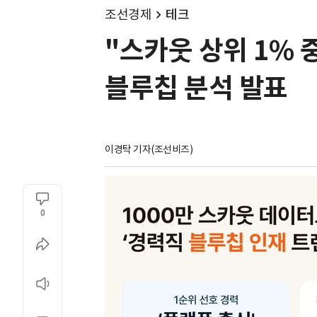
조선경제
테크
"스카웃 상위 1% 
블루칩 분석 발표
이경탁 기자(조선비즈)
0