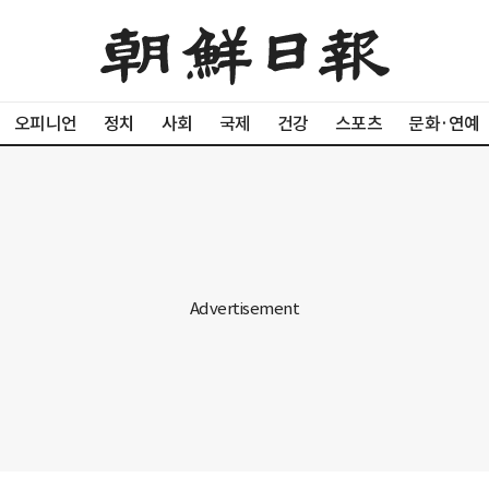
오피니언
정치
사회
국제
건강
스포츠
문화·연예