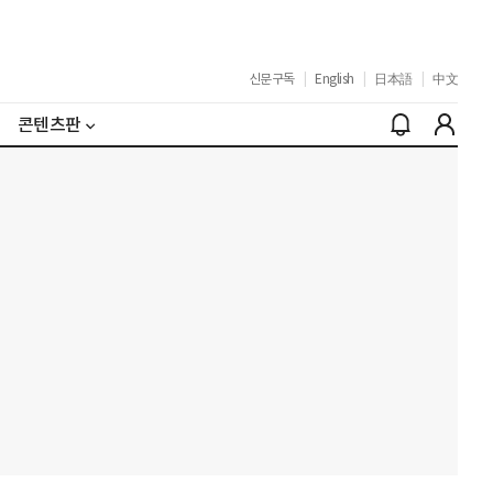
신문구독
|
English
|
日本語
|
中文
콘텐츠판