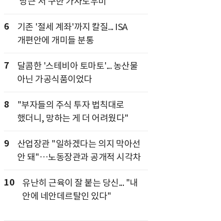
'당근'서 구한 가사도우미
6
기존 '절세 계좌'까지 칼질... ISA
개편안에 개미들 분통
7
달콤한 '스테비아 토마토'... 농산물
아닌 가공식품이었다
8
"부자들의 주식 투자 법칙대로
했더니, 망하는 게 더 어려웠다"
9
산업장관 "일하겠다는 의지 막아선
안 돼"…노동장관과 공개적 시각차
10
유난히 근육이 잘 붙는 당신... "내
안에 네안데르탈인 있다"