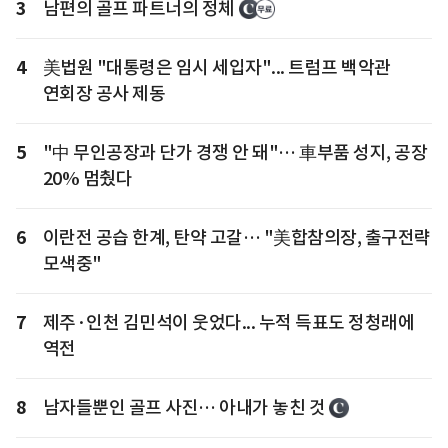
3
남편의 골프 파트너의 정체
4
美법원 "대통령은 임시 세입자"... 트럼프 백악관
연회장 공사 제동
5
"中 무인공장과 단가 경쟁 안 돼"… 車부품 성지, 공장
20% 멈췄다
6
이란전 공습 한계, 탄약 고갈… "美합참의장, 출구전략
모색중"
7
제주·인천 김민석이 웃었다... 누적 득표도 정청래에
역전
8
남자들뿐인 골프 사진… 아내가 놓친 것