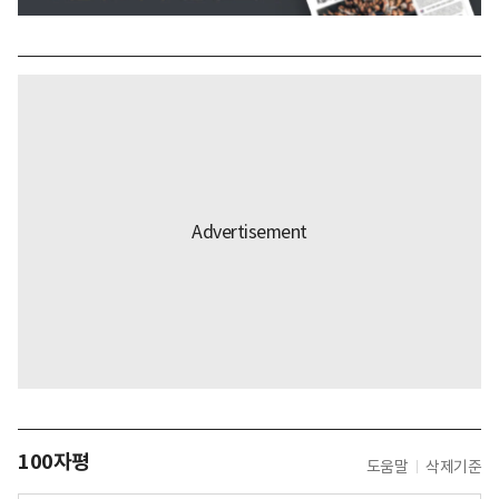
100자평
도움말
삭제기준