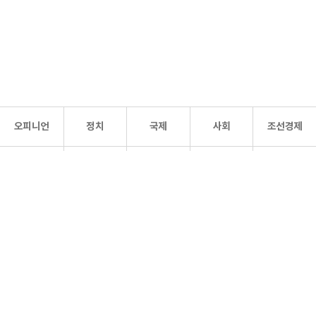
오피니언
정치
국제
사회
조선경제
문화·
조선
스포츠
건강
조선몰
연예
리더스
조선일보 공식 SNS
개인정보처리방침
사이트맵
Copyright 조선일보 All rights reserved. 무단 전재 및 재배포 금지.