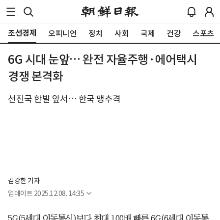
조선경제
오피니언
정치
사회
국제
건강
스포츠
6G 시대 눈앞… 완전 자율주행·에어택시
경쟁 본격화
선진국 한발 앞서… 한국 맹추격
김강한 기자
업데이트
2025.12.08. 14:35
5G(5세대 이동통신)보다 최대 100배 빠른 6G(6세대 이동통