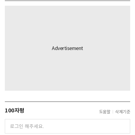
100자평
도움말
삭제기준