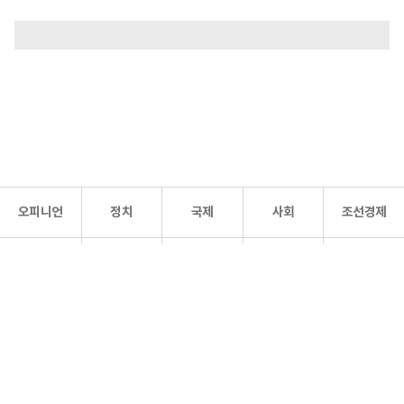
오피니언
정치
국제
사회
조선경제
문화·
조선
스포츠
건강
조선몰
연예
리더스
조선일보 공식 SNS