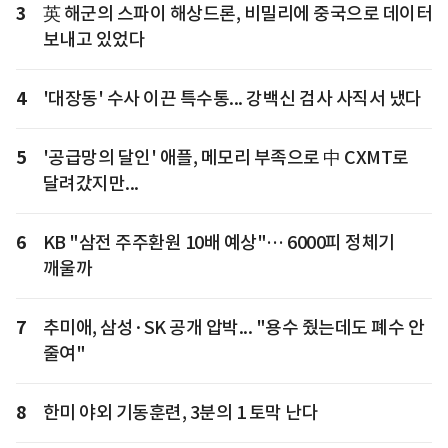
3
英 해군의 스파이 해상드론, 비밀리에 중국으로 데이터
보내고 있었다
4
'대장동' 수사 이끈 특수통... 강백신 검사 사직서 냈다
5
'공급망의 달인' 애플, 메모리 부족으로 中 CXMT로
달려갔지만...
6
KB "삼전 주주환원 10배 예상"… 6000피 정체기
깨울까
7
추미애, 삼성·SK 공개 압박... "용수 줬는데도 폐수 안
줄여"
8
한미 야외 기동훈련, 3분의 1 토막 난다