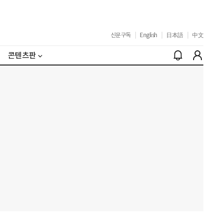
신문구독
|
English
|
日本語
|
中文
콘텐츠판