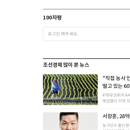
100자평
조선경제 많이 본 뉴스
"직접 농사 
떨고 있는 60
#70대 은퇴자 A
매입했다. 이후 지
서장훈, 28
농구선수 출신 방