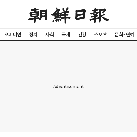
오피니언
정치
사회
국제
건강
스포츠
문화·연예