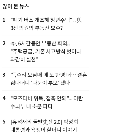
많이 본 뉴스
1
"폐기 버스 개조해 청년주택"... 與
3선 의원의 부동산 묘수?
2
李, 6시간동안 부동산 회의...
"주택공급, 기존 사고방식 벗어나
과감히 실천"
3
'독수리 오남매'에 또 한명 더… 결혼
싫다더니 '다둥이 부모' 됐다
4
"모즈타바 위독, 접촉 안돼"... 이란
수뇌부 내 소문 파다
5
[유석재의 돌발史전 2.0] 박정희
대통령과 욕쟁이 할머니 이야기