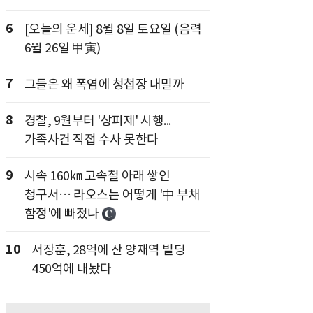
6
[오늘의 운세] 8월 8일 토요일 (음력
6월 26일 甲寅)
7
그들은 왜 폭염에 청첩장 내밀까
8
경찰, 9월부터 '상피제' 시행...
가족사건 직접 수사 못한다
9
시속 160㎞ 고속철 아래 쌓인
청구서… 라오스는 어떻게 '中 부채
함정'에 빠졌나
10
서장훈, 28억에 산 양재역 빌딩
450억에 내놨다