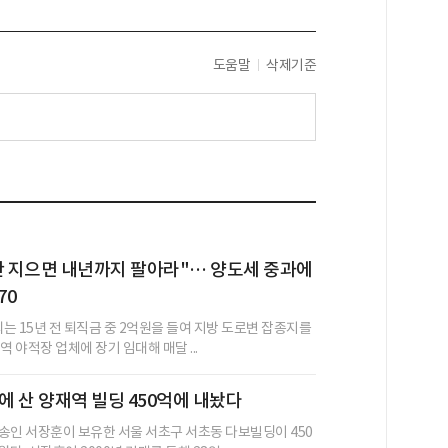
도움말
삭제기준
안 지으면 내년까지 팔아라"… 양도세 중과에
70
씨는 15년 전 퇴직금 중 2억원을 들여 지방 도로변 잡종지를
역 야적장 업체에 장기 임대해 매달 ...
억에 산 양재역 빌딩 450억에 내놨다
송인 서장훈이 보유한 서울 서초구 서초동 다보빌딩이 450