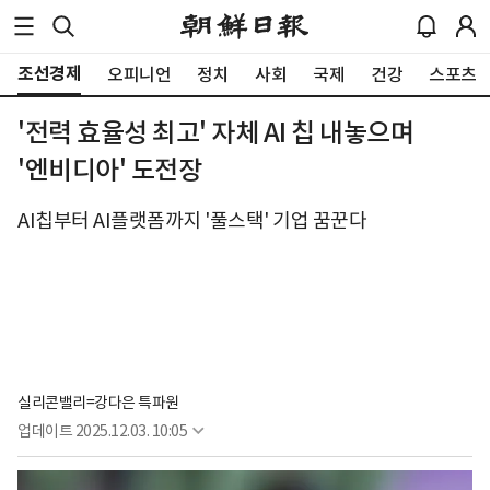
조선경제
오피니언
정치
사회
국제
건강
스포츠
'전력 효율성 최고' 자체 AI 칩 내놓으며
'엔비디아' 도전장
AI칩부터 AI플랫폼까지 '풀스택' 기업 꿈꾼다
실리콘밸리=강다은 특파원
업데이트
2025.12.03. 10:05