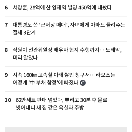
6
서장훈, 28억에 산 양재역 빌딩 450억에 내놨다
7
대통령도 쓴 '근저당 매매', 자녀에게 아파트 물려주는
절세 3단계
8
직원이 선관위원장 배우자 현지 수행까지… 노태악,
미리 알았나
9
시속 160㎞ 고속철 아래 쌓인 청구서… 라오스는
어떻게 '中 부채 함정'에 빠졌나
10
62만세트 판매 넘었다, 뿌리고 30분 후 물로
씻어내니 새 집 같은 욕실과 주방