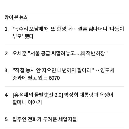
많이 본 뉴스
1
'독수리 오남매'에 또 한명 더… 결혼 싫다더니 '다둥이
부모' 됐다
2
오세훈 "서울 공급 씨말려놓고... 與 적반하장"
3
"직접 농사 안 지으면 내년까지 팔아라"… 양도세
중과에 떨고 있는 6070
4
[유석재의 돌발史전 2.0] 박정희 대통령과 욕쟁이
할머니 이야기
5
집주인 전화가 두려운 세입자들