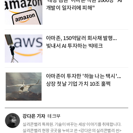
'대량 감원' 아마존 직원 1000명 "AI
개발이 일자리에 피해"
아마존, 150억달러 회사채 발행...
빚내서 AI 투자하는 빅테크
아마존이 투자한 '하늘 나는 택시'...
상장 첫날 기업 가치 10조 훌쩍
강다은 기자
테크부
실리콘밸리 특파원. 기술이 바꾸는 세상 이야기를 취재합니다.
실리콘밸리 현장 곳곳을 누비고 쓴 <강다은의 실리콘밸리 씬>