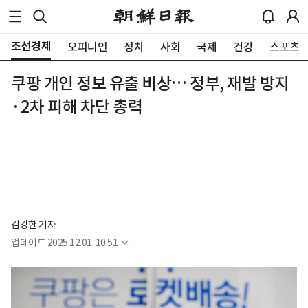
조선경제
오피니언
정치
사회
국제
건강
스포츠
쿠팡 개인 정보 유출 비상… 정부, 재발 방지
·2차 피해 차단 총력
김강한 기자
업데이트
2025.12.01. 10:51