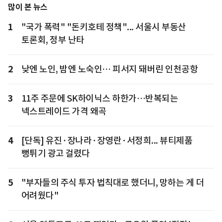
많이 본 뉴스
1
"국가 폭력" "돈키호테 정책"... 서울시 부동산
토론회, 정부 난타
2
낮엔 노인, 밤엔 노숙인… 피서지 돼버린 인천공항
3
11주 주문에 SK하이닉스 하한가…반복되는
넥스트레이드 가격 왜곡
4
[단독] 유진·장나라·장영란·서정희... 뷰티제품
뻥튀기 광고 걸렸다
5
"부자들의 주식 투자 법칙대로 했더니, 망하는 게 더
어려웠다"