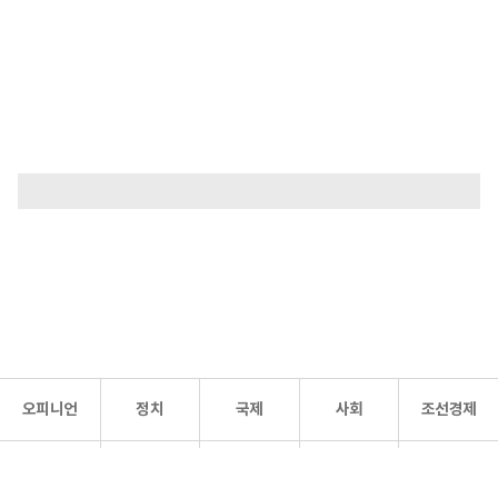
오피니언
정치
국제
사회
조선경제
문화·
조선
스포츠
건강
조선몰
연예
리더스