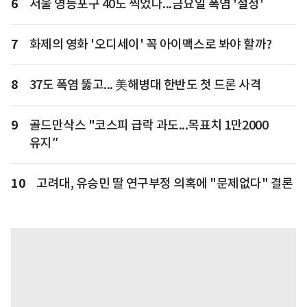
6
서울 영등포구 40도 찍었다...금요일 폭염 '절정'
7
화제의 영화 '오디세이' 꼭 아이맥스로 봐야 할까?
8
37도 폭염 뚫고... 美해병대 한반도 첫 드론 사격
9
골드만삭스 "코스피 급락 과도...목표치 1만2000
유지″
10
고려대, 유승민 딸 연구부정 의혹에 "문제없다" 결론