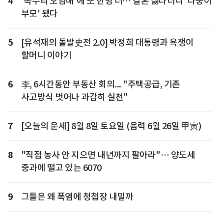
4
'독수리 오남매'에 또 한명 더… 결혼 싫다더니 '다둥이
부모' 됐다
5
[유석재의 돌발史전 2.0] 박정희 대통령과 욕쟁이
할머니 이야기
6
李, 6시간동안 부동산 회의... "주택공급, 기존
사고방식 벗어나 과감히 실천"
7
[오늘의 운세] 8월 8일 토요일 (음력 6월 26일 甲寅)
8
"직접 농사 안 지으면 내년까지 팔아라"… 양도세
중과에 떨고 있는 6070
9
그들은 왜 폭염에 청첩장 내밀까