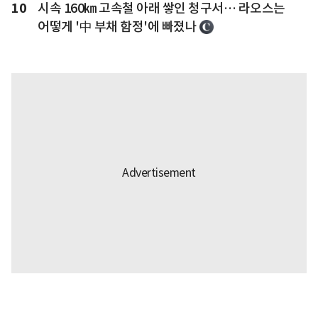
10
시속 160㎞ 고속철 아래 쌓인 청구서… 라오스는
어떻게 '中 부채 함정'에 빠졌나