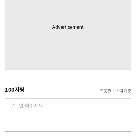
100자평
도움말
삭제기준