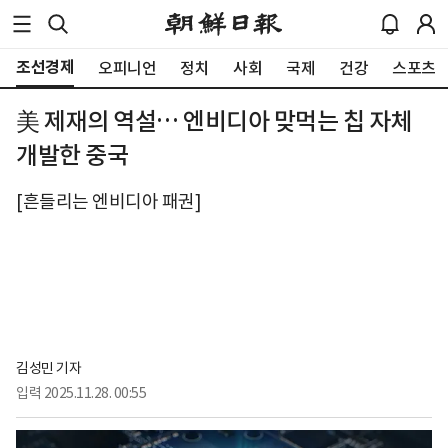
조선경제
오피니언
정치
사회
국제
건강
스포츠
美 제재의 역설… 엔비디아 맞먹는 칩 자체
개발한 중국
[흔들리는 엔비디아 패권]
김성민 기자
입력
2025.11.28. 00:55