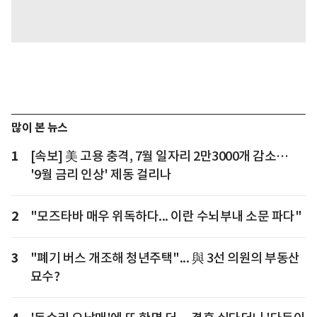
많이 본 뉴스
1
[속보] 美 고용 충격, 7월 일자리 2만3000개 감소…
'9월 금리 인상' 제동 걸리나
2
"모즈타바 매우 위독하다... 이란 수뇌부내 소문 파다"
3
"폐기 버스 개조해 청년주택"... 與 3선 의원의 부동산
묘수?