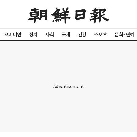
오피니언
정치
사회
국제
건강
스포츠
문화·연예