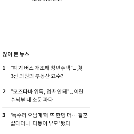
많이 본 뉴스
1
"폐기 버스 개조해 청년주택"... 與
3선 의원의 부동산 묘수?
2
"모즈타바 위독, 접촉 안돼"... 이란
수뇌부 내 소문 파다
3
'독수리 오남매'에 또 한명 더… 결혼
싫다더니 '다둥이 부모' 됐다