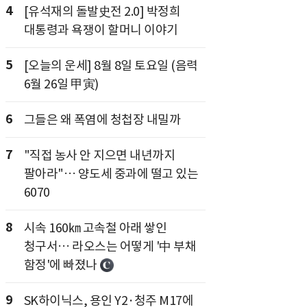
4
[유석재의 돌발史전 2.0] 박정희
대통령과 욕쟁이 할머니 이야기
5
[오늘의 운세] 8월 8일 토요일 (음력
6월 26일 甲寅)
6
그들은 왜 폭염에 청첩장 내밀까
7
"직접 농사 안 지으면 내년까지
팔아라"… 양도세 중과에 떨고 있는
6070
8
시속 160㎞ 고속철 아래 쌓인
청구서… 라오스는 어떻게 '中 부채
함정'에 빠졌나
9
SK하이닉스, 용인 Y2·청주 M17에