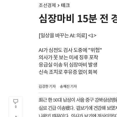
조선경제
테크
심장마비 15분 전 경
[일상을 바꾸는 AI: 의료] <1>
AI가 심전도 검사 도중에 "위험"
의사가 못 보는 미세 징후 포착
응급실 이송 뒤 심장마비 발생
신속 조치로 후유증 없이 회복
김강한 기자
송혜진 기자
최근 한 50대 남성이 서울 중구 강북삼성
0
실로 긴급 이송됐다. 겉보기에 건강해 보였지
나왔기 때문이다. 의사가 보기엔 정상이었지만