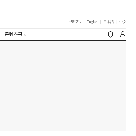
신문구독
|
English
|
日本語
|
中文
콘텐츠판