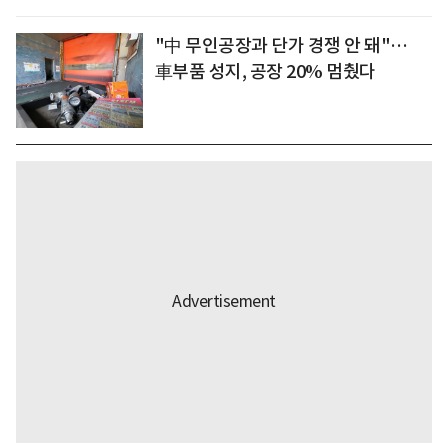
"中 무인공장과 단가 경쟁 안 돼"…
車부품 성지, 공장 20% 멈췄다