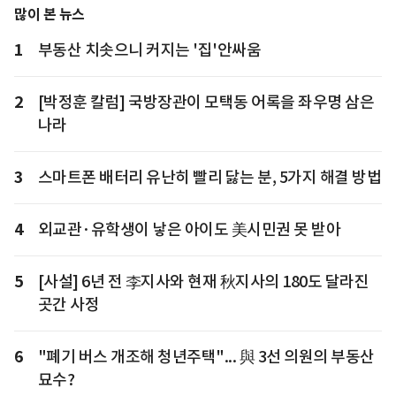
많이 본 뉴스
1
부동산 치솟으니 커지는 '집'안싸움
2
[박정훈 칼럼] 국방장관이 모택동 어록을 좌우명 삼은
나라
3
스마트폰 배터리 유난히 빨리 닳는 분, 5가지 해결 방법
4
외교관·유학생이 낳은 아이도 美시민권 못 받아
5
[사설] 6년 전 李지사와 현재 秋지사의 180도 달라진
곳간 사정
6
"폐기 버스 개조해 청년주택"... 與 3선 의원의 부동산
묘수?