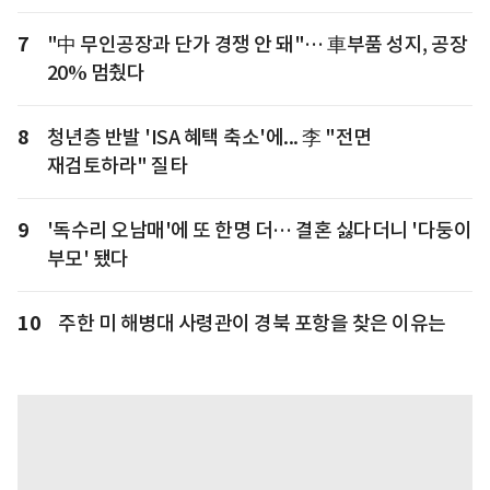
7
"中 무인공장과 단가 경쟁 안 돼"… 車부품 성지, 공장
20% 멈췄다
8
청년층 반발 'ISA 혜택 축소'에... 李 "전면
재검토하라" 질타
9
'독수리 오남매'에 또 한명 더… 결혼 싫다더니 '다둥이
부모' 됐다
10
주한 미 해병대 사령관이 경북 포항을 찾은 이유는