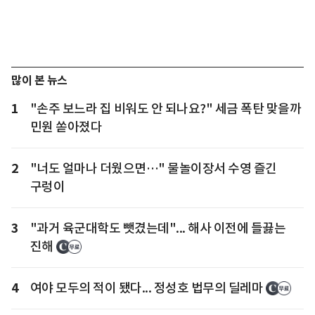
많이 본 뉴스
1
"손주 보느라 집 비워도 안 되나요?" 세금 폭탄 맞을까
민원 쏟아졌다
2
"너도 얼마나 더웠으면…" 물놀이장서 수영 즐긴
구렁이
3
"과거 육군대학도 뺏겼는데"... 해사 이전에 들끓는
진해
4
여야 모두의 적이 됐다... 정성호 법무의 딜레마