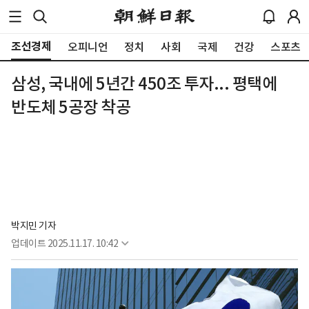
조선경제
오피니언
정치
사회
국제
건강
스포츠
삼성, 국내에 5년간 450조 투자... 평택에
반도체 5공장 착공
박지민 기자
업데이트
2025.11.17. 10:42