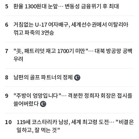
5
환율 1300원대 눈앞… 변동성 금융위기 후 최대
6
거침없는 U-17 여자배구, 세계선수권에서 이탈리아
꺾고 파죽의 3연승
7
"美, 패트리엇 재고 1700기 미만"… 대북 방공망 공백
우려
8
남편의 골프 파트너의 정체
9
"주방이 엉망입니다"… 격분한 정희자 회장은 접시를
쓸어버렸다
10
119세 코스타리카 남성, 세계 최고령 도전… "비결은
일하고, 잘 먹는 것"