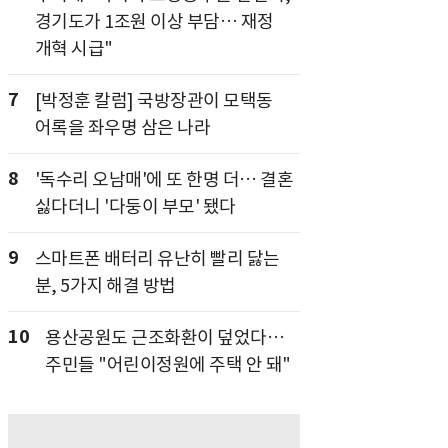
경기도가 1조원 이상 부담… 재정
개혁 시급"
7
[박정훈 칼럼] 국방장관이 모택동
어록을 좌우명 삼은 나라
8
'독수리 오남매'에 또 한명 더… 결혼
싫다더니 '다둥이 부모' 됐다
9
스마트폰 배터리 유난히 빨리 닳는
분, 5가지 해결 방법
10
용산공원도 근조화환이 덮었다…
주민들 "어린이정원에 주택 안 돼"