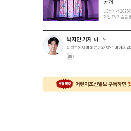
공개
LG전자가 202
화된 TV 기술을 집
박지민 기자
테크부
테크부에서 과학 분야와 제약·바이오 업