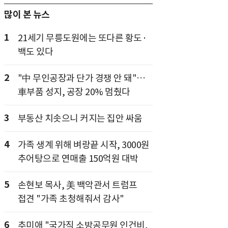
많이 본 뉴스
1
21세기 무릉도원에는 또다른 황도·
백도 있다
2
"中 무인공장과 단가 경쟁 안 돼"…
車부품 성지, 공장 20% 멈췄다
3
부동산 치솟으니 커지는 집안 싸움
4
가족 생계 위해 벼랑끝 시작, 3000원
추어탕으로 연매출 150억원 대박
5
손현보 목사, 美 백악관서 트럼프
접견 "가족 초청해줘서 감사"
6
추미애 "국가직 소방공무원 인건비,