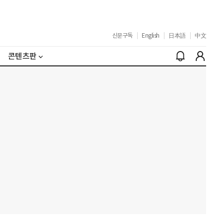
신문구독
|
English
|
日本語
|
中文
콘텐츠판