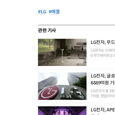
#
LG
#
애플
관련 기사
LG전자, 무
LG전자는 인테리어
G 무드메이트는 
LG전자, 글
6889억원 
LG전자가 올 3분기
7억원, 영업이익이
LG전자, AP