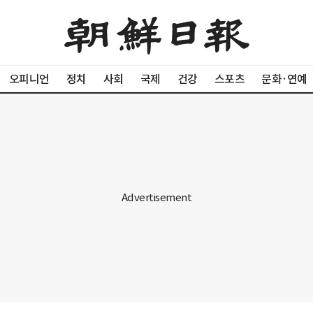
오피니언
정치
사회
국제
건강
스포츠
문화·연예