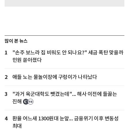
많이 본 뉴스
1
"손주 보느라 집 비워도 안 되나요?" 세금 폭탄 맞을까
민원 쏟아졌다
2
애들 노는 물놀이장에 구렁이가 나타났다
3
"과거 육군대학도 뺏겼는데"... 해사 이전에 들끓는
진해
4
환율 어느새 1300원대 눈앞... 금융위기 이후 변동성
최대