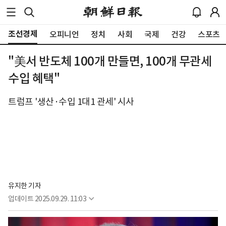
조선경제
오피니언
정치
사회
국제
건강
스포츠
"美서 반도체 100개 만들면, 100개 무관세
수입 혜택"
트럼프 '생산·수입 1대1 관세' 시사
유지한 기자
업데이트
2025.09.29. 11:03