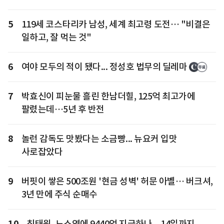
5
119세 코스타리카 남성, 세계 최고령 도전… "비결은
일하고, 잘 먹는 것"
6
여야 모두의 적이 됐다... 정성호 법무의 딜레마
7
박효신이 피눈물 흘린 한남더힐, 125억 최고가에
팔렸는데…5년 후 반전
8
놀런 감독도 맛봤다는 소금빵... 뉴요커 입맛
사로잡았다
9
버핏이 쌓은 500조원 '현금 성벽' 허문 아벨… 버크셔,
3년 만에 주식 순매수
10
최태원, 노소영에 9440억 지급하나... 14일까지