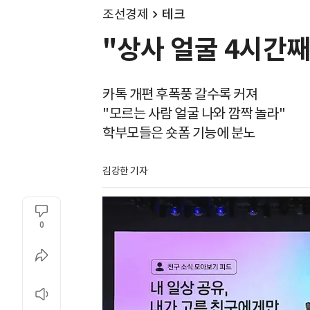
조선경제
테크
"상사 얼굴 4시간
카톡 개편 후폭풍 갈수록 커져
"모르는 사람 얼굴 나와 깜짝 놀라"
학부모들은 숏폼 기능에 분노
김강한 기자
0