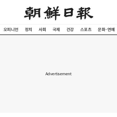
오피니언
정치
사회
국제
건강
스포츠
문화·연예