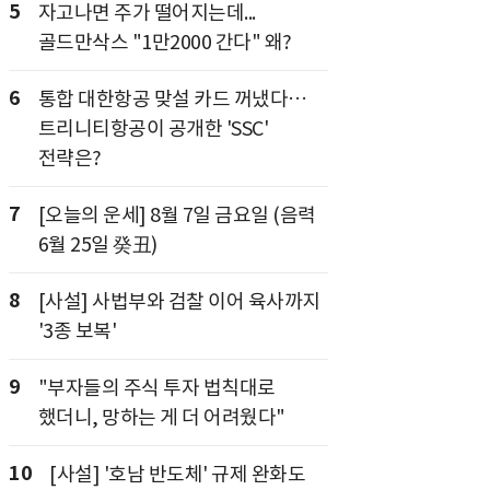
5
자고나면 주가 떨어지는데...
골드만삭스 "1만2000 간다" 왜?
6
통합 대한항공 맞설 카드 꺼냈다…
트리니티항공이 공개한 'SSC'
전략은?
7
[오늘의 운세] 8월 7일 금요일 (음력
6월 25일 癸丑)
8
[사설] 사법부와 검찰 이어 육사까지
'3종 보복'
9
"부자들의 주식 투자 법칙대로
했더니, 망하는 게 더 어려웠다"
10
[사설] '호남 반도체' 규제 완화도