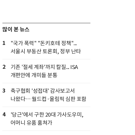
많이 본 뉴스
1
"국가 폭력" "돈키호테 정책"...
서울시 부동산 토론회, 정부 난타
2
기존 '절세 계좌'까지 칼질... ISA
개편안에 개미들 분통
3
축구협회 '성접대' 감사보고서
나왔다… 월드컵·올림픽 심판 포함
4
'당근'에서 구한 20대 가사도우미,
어머니 유품 훔쳐가