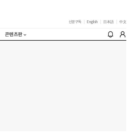
신문구독
|
English
|
日本語
|
中文
콘텐츠판