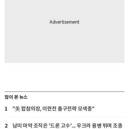
많이 본 뉴스
1
"美 합참의장, 이란전 출구전략 모색중"
2
남미 마약 조직은 '드론 고수'... 우크라 용병 뛰며 조종