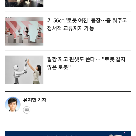
키 56㎝ '로봇 여친' 등장…춤 춰주고
정서적 교류까지 가능
팔짱 끼고 핀셋도 쓴다… "로봇 같지
않은 로봇"
유지한 기자