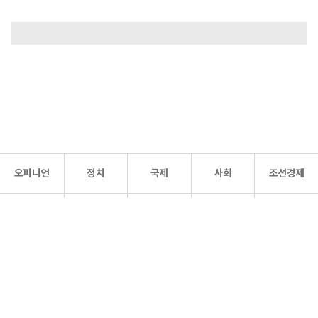
오피니언
정치
국제
사회
조선경제
문화·
조선
스포츠
건강
조선몰
연예
리더스
조선일보 공식 SNS