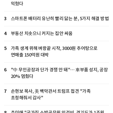
익혔다
3
스마트폰 배터리 유난히 빨리 닳는 분, 5가지 해결 방법
4
부동산 치솟으니 커지는 집안 싸움
5
가족 생계 위해 벼랑끝 시작, 3000원 추어탕으로
연매출 150억원 대박
6
"中 무인공장과 단가 경쟁 안 돼"… 車부품 성지, 공장
20% 멈췄다
7
손현보 목사, 美 백악관서 트럼프 접견 "가족
초청해줘서 감사"
8
추미애 "국가직 소방공무원 인건비, 경기도가 1조원