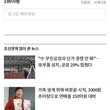
100자평
도움말
삭제기준
조선경제 많이 본 뉴스
"中 무인공장과 단가 경쟁 안 돼"…
車부품 성지, 공장 20% 멈췄다
가족 생계 위해 벼랑끝 시작, 3000원
추어탕으로 연매출 150억원 대박