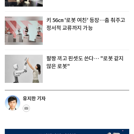
키 56㎝ '로봇 여친' 등장…춤 춰주고
정서적 교류까지 가능
팔짱 끼고 핀셋도 쓴다… "로봇 같지
않은 로봇"
유지한 기자