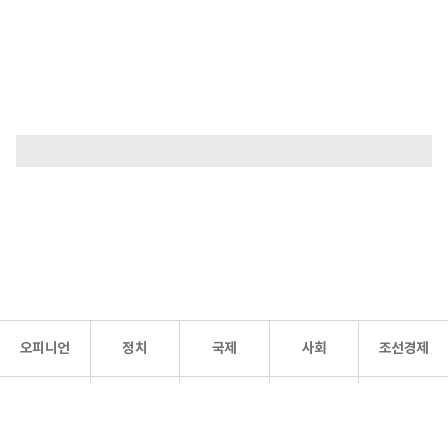
오피니언
정치
국제
사회
조선경제
문화·
조선
스포츠
건강
조선몰
연예
리더스