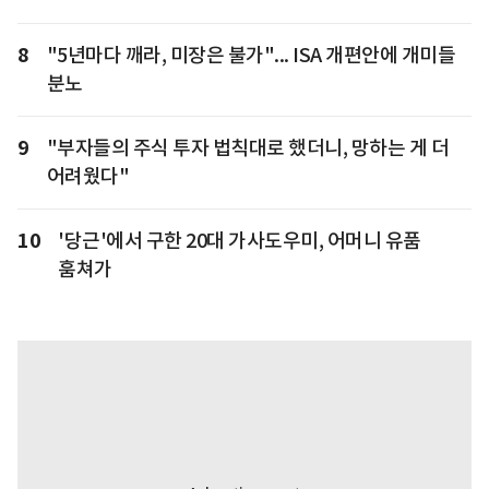
8
"5년마다 깨라, 미장은 불가"... ISA 개편안에 개미들
분노
9
"부자들의 주식 투자 법칙대로 했더니, 망하는 게 더
어려웠다"
10
'당근'에서 구한 20대 가사도우미, 어머니 유품
훔쳐가