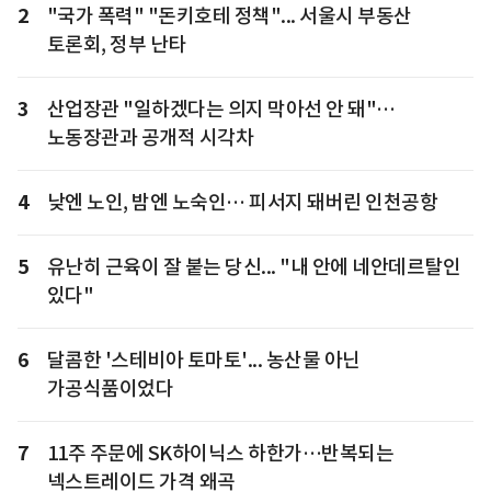
2
"국가 폭력" "돈키호테 정책"... 서울시 부동산
토론회, 정부 난타
3
산업장관 "일하겠다는 의지 막아선 안 돼"…
노동장관과 공개적 시각차
4
낮엔 노인, 밤엔 노숙인… 피서지 돼버린 인천공항
5
유난히 근육이 잘 붙는 당신... "내 안에 네안데르탈인
있다"
6
달콤한 '스테비아 토마토'... 농산물 아닌
가공식품이었다
7
11주 주문에 SK하이닉스 하한가…반복되는
넥스트레이드 가격 왜곡