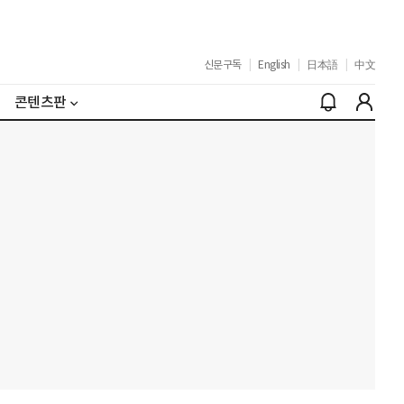
신문구독
|
English
|
日本語
|
中文
콘텐츠판