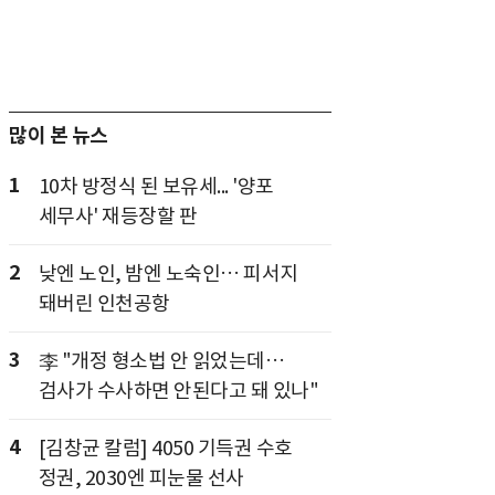
많이 본 뉴스
1
10차 방정식 된 보유세... '양포
세무사' 재등장할 판
2
낮엔 노인, 밤엔 노숙인… 피서지
돼버린 인천공항
3
李 "개정 형소법 안 읽었는데…
검사가 수사하면 안된다고 돼 있나"
4
[김창균 칼럼] 4050 기득권 수호
정권, 2030엔 피눈물 선사