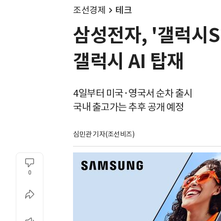
조선경제
테크
삼성전자, '갤럭시S25
갤럭시 AI 탑재
4일부터 미국·영국서 순차 출시
국내 출고가는 추후 공개 예정
심민관 기자(조선비즈)
0