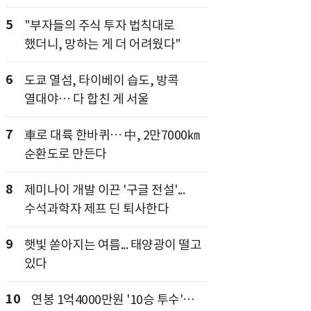
5
"부자들의 주식 투자 법칙대로
했더니, 망하는 게 더 어려웠다"
6
도쿄 열섬, 타이베이 습도, 방콕
열대야… 다 합친 게 서울
7
車로 대륙 한바퀴… 中, 2만7000㎞
순환도로 만든다
8
제미나이 개발 이끈 '구글 전설'...
수석과학자 제프 딘 퇴사한다
9
햇빛 쏟아지는 여름... 태양광이 떨고
있다
10
연봉 1억4000만원 '10승 투수'…