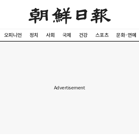
오피니언
정치
사회
국제
건강
스포츠
문화·연예