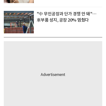
"中 무인공장과 단가 경쟁 안 돼"…
車부품 성지, 공장 20% 멈췄다