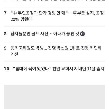
7
"中 무인공장과 단가 경쟁 안 돼"… 車부품 성지, 공장
20% 멈췄다
8
남자들뿐인 골프 사진… 아내가 놓친 것
9
與최고위원도 박빙... 친명 박선원 1위로 친청 최민희
역전
10
"침대에 묶여 있었다" 천안 교회서 지내던 11살 숨져