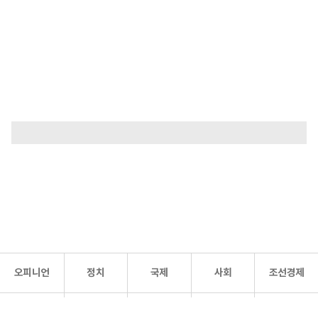
오피니언
정치
국제
사회
조선경제
문화·
조선
스포츠
건강
조선몰