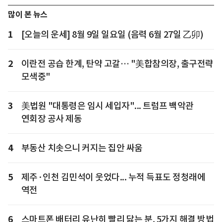
많이 본 뉴스
1
[오늘의 운세] 8월 9일 일요일 (음력 6월 27일 乙卯)
2
이란전 공습 한계, 탄약 고갈… "美합참의장, 출구전략
모색중"
3
美법원 "대통령은 임시 세입자"... 트럼프 백악관
연회장 공사 제동
4
부동산 치솟으니 커지는 집안 싸움
5
제주·인천 김민석이 웃었다... 누적 득표도 정청래에
역전
6
스마트폰 배터리 유난히 빨리 닳는 분, 5가지 해결 방법