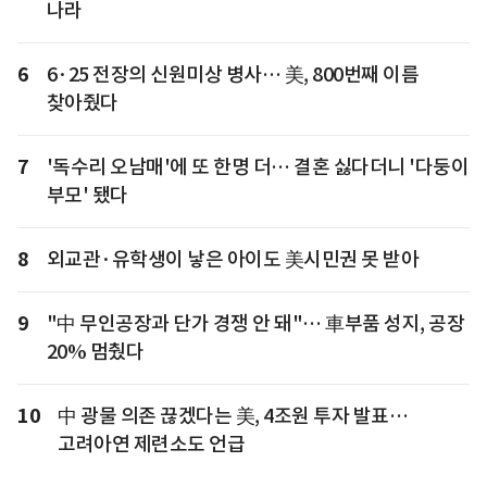
나라
6
6·25 전장의 신원미상 병사… 美, 800번째 이름
찾아줬다
7
'독수리 오남매'에 또 한명 더… 결혼 싫다더니 '다둥이
부모' 됐다
8
외교관·유학생이 낳은 아이도 美시민권 못 받아
9
"中 무인공장과 단가 경쟁 안 돼"… 車부품 성지, 공장
20% 멈췄다
10
中 광물 의존 끊겠다는 美, 4조원 투자 발표…
고려아연 제련소도 언급