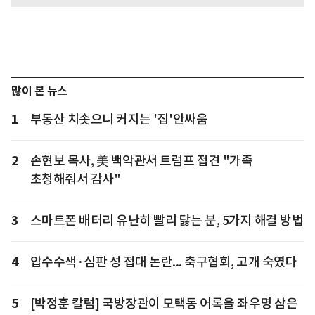
많이 본 뉴스
1
부동산 치솟으니 커지는 '집'안싸움
2
손현보 목사, 美 백악관서 트럼프 접견 "가족
초청해줘서 감사"
3
스마트폰 배터리 유난히 빨리 닳는 분, 5가지 해결 방법
4
압수수색·심판 성 접대 논란... 축구협회, 고개 숙였다
5
[박정훈 칼럼] 국방장관이 모택동 어록을 좌우명 삼은