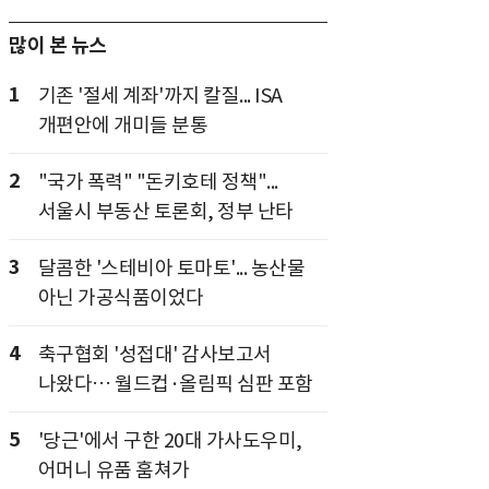
많이 본 뉴스
1
기존 '절세 계좌'까지 칼질... ISA
개편안에 개미들 분통
2
"국가 폭력" "돈키호테 정책"...
서울시 부동산 토론회, 정부 난타
3
달콤한 '스테비아 토마토'... 농산물
아닌 가공식품이었다
4
축구협회 '성접대' 감사보고서
나왔다… 월드컵·올림픽 심판 포함
5
'당근'에서 구한 20대 가사도우미,
어머니 유품 훔쳐가