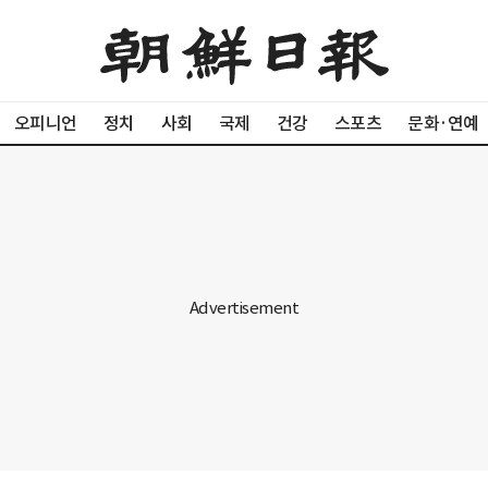
오피니언
정치
사회
국제
건강
스포츠
문화·연예