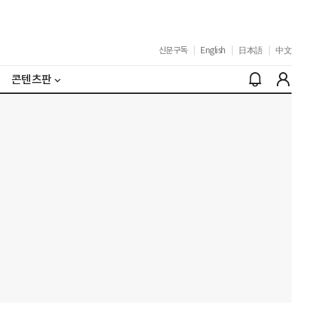
신문구독
|
English
|
日本語
|
中文
콘텐츠판