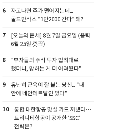
6
자고나면 주가 떨어지는데...
골드만삭스 "1만2000 간다" 왜?
7
[오늘의 운세] 8월 7일 금요일 (음력
6월 25일 癸丑)
8
"부자들의 주식 투자 법칙대로
했더니, 망하는 게 더 어려웠다"
9
유난히 근육이 잘 붙는 당신... "내
안에 네안데르탈인 있다"
10
통합 대한항공 맞설 카드 꺼냈다…
트리니티항공이 공개한 'SSC'
전략은?