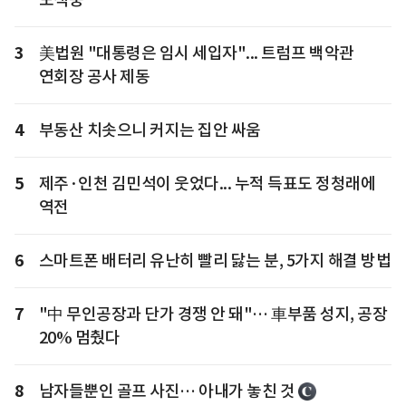
3
美법원 "대통령은 임시 세입자"... 트럼프 백악관
연회장 공사 제동
4
부동산 치솟으니 커지는 집안 싸움
5
제주·인천 김민석이 웃었다... 누적 득표도 정청래에
역전
6
스마트폰 배터리 유난히 빨리 닳는 분, 5가지 해결 방법
7
"中 무인공장과 단가 경쟁 안 돼"… 車부품 성지, 공장
20% 멈췄다
8
남자들뿐인 골프 사진… 아내가 놓친 것