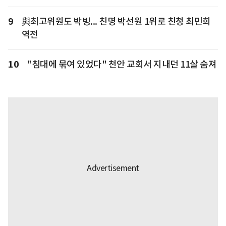
9
與최고위원도 박빙... 친명 박선원 1위로 친청 최민희
역전
10
"침대에 묶여 있었다" 천안 교회서 지내던 11살 숨져