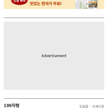
100자평
도움말
삭제기준