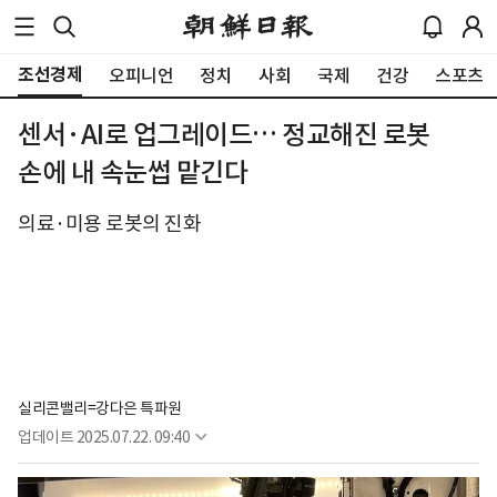
조선경제
오피니언
정치
사회
국제
건강
스포츠
센서·AI로 업그레이드… 정교해진 로봇
손에 내 속눈썹 맡긴다
의료·미용 로봇의 진화
실리콘밸리=강다은 특파원
업데이트
2025.07.22. 09:40