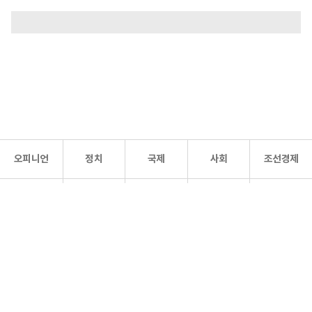
오피니언
정치
국제
사회
조선경제
문화·
조선
스포츠
건강
조선몰
연예
리더스
조선일보 공식 SNS
개인정보처리방침
사이트맵