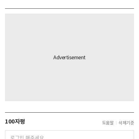
100자평
도움말
삭제기준