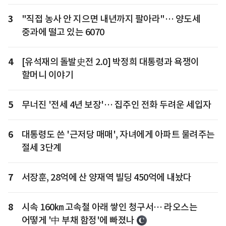
3
"직접 농사 안 지으면 내년까지 팔아라"… 양도세
중과에 떨고 있는 6070
4
[유석재의 돌발史전 2.0] 박정희 대통령과 욕쟁이
할머니 이야기
5
무너진 '전세 4년 보장'… 집주인 전화 두려운 세입자
6
대통령도 쓴 '근저당 매매', 자녀에게 아파트 물려주는
절세 3단계
7
서장훈, 28억에 산 양재역 빌딩 450억에 내놨다
8
시속 160㎞ 고속철 아래 쌓인 청구서… 라오스는
어떻게 '中 부채 함정'에 빠졌나