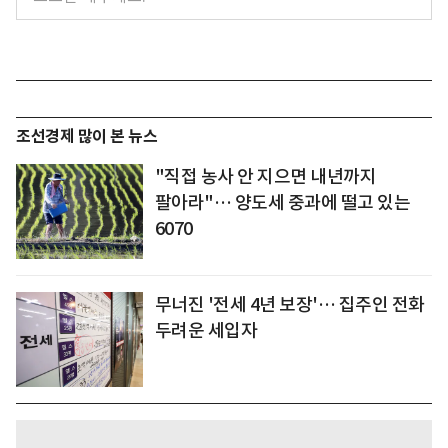
조선경제 많이 본 뉴스
"직접 농사 안 지으면 내년까지
팔아라"… 양도세 중과에 떨고 있는
6070
무너진 '전세 4년 보장'… 집주인 전화
두려운 세입자