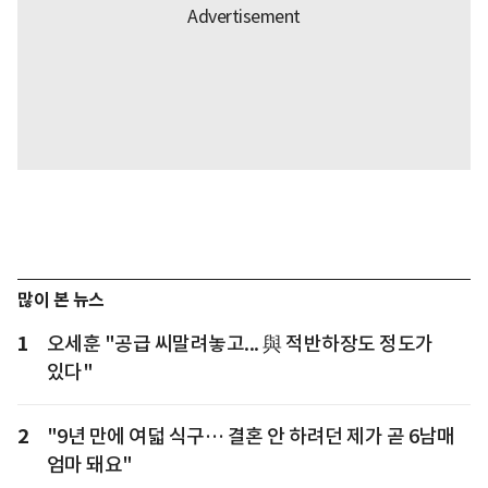
많이 본 뉴스
1
오세훈 "공급 씨말려놓고... 與 적반하장도 정도가
있다"
2
"9년 만에 여덟 식구… 결혼 안 하려던 제가 곧 6남매
엄마 돼요"