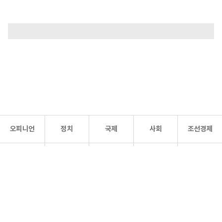
오피니언
정치
국제
사회
조선경제
문화·
조선
스포츠
건강
조선몰
연예
리더스
조선일보 공식 SNS