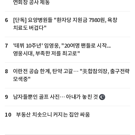
연회장 공사 제동
6
[단독] 요양병원들 "환자당 지원금 7980원, 욕창
치료도 버겁다"
7
'데뷔 10주년' 임영웅, "20여명 팬들로 시작...
영웅시대, 부족한 저를 최고로"
8
이란전 공습 한계, 탄약 고갈… "美합참의장, 출구전략
모색중"
9
남자들뿐인 골프 사진… 아내가 놓친 것
10
부동산 치솟으니 커지는 집안 싸움