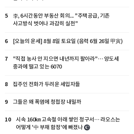
5
李, 6시간동안 부동산 회의... "주택공급, 기존
사고방식 벗어나 과감히 실천"
6
[오늘의 운세] 8월 8일 토요일 (음력 6월 26일 甲寅)
7
"직접 농사 안 지으면 내년까지 팔아라"… 양도세
중과에 떨고 있는 6070
8
집주인 전화가 두려운 세입자들
9
그들은 왜 폭염에 청첩장 내밀까
10
시속 160㎞ 고속철 아래 쌓인 청구서… 라오스는
어떻게 '中 부채 함정'에 빠졌나