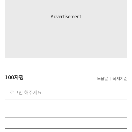
100자평
도움말
삭제기준