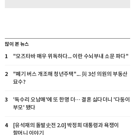
많이 본 뉴스
1
"모즈타바 매우 위독하다... 이란 수뇌부내 소문 파다"
2
"폐기 버스 개조해 청년주택"... 與 3선 의원의 부동산
묘수?
3
'독수리 오남매'에 또 한명 더… 결혼 싫다더니 '다둥이
부모' 됐다
4
[유석재의 돌발史전 2.0] 박정희 대통령과 욕쟁이
할머니 이야기