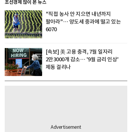
조선경제 많이 본 뉴스
"직접 농사 안 지으면 내년까지
팔아라"… 양도세 중과에 떨고 있는
6070
[속보] 美 고용 충격, 7월 일자리
2만3000개 감소… '9월 금리 인상'
제동 걸리나