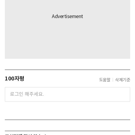
100자평
도움말
삭제기준