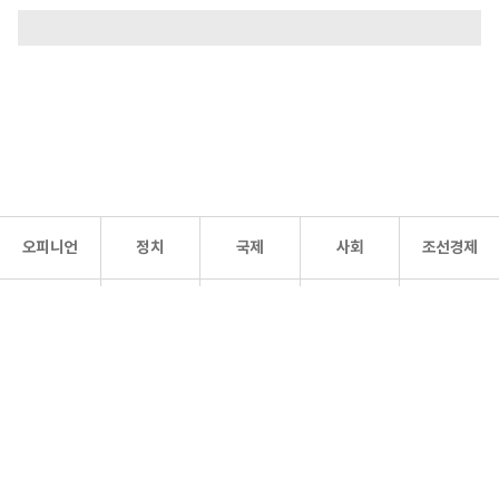
오피니언
정치
국제
사회
조선경제
문화·
조선
스포츠
건강
조선몰
연예
리더스
조선일보 공식 SNS
개인정보처리방침
사이트맵