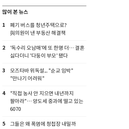
많이 본 뉴스
1
폐기 버스를 청년주택으로?
與의원이 낸 부동산 해결책
2
'독수리 오남매'에 또 한명 더… 결혼
싫다더니 '다둥이 부모' 됐다
3
모즈타바 위독설... "순교 임박"
"만나기 어려워"
4
"직접 농사 안 지으면 내년까지
팔아라"… 양도세 중과에 떨고 있는
6070
5
그들은 왜 폭염에 청첩장 내밀까