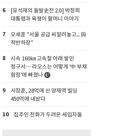
6
[유석재의 돌발史전 2.0] 박정희
대통령과 욕쟁이 할머니 이야기
7
오세훈 "서울 공급 씨말려놓고... 與
적반하장"
8
시속 160㎞ 고속철 아래 쌓인
청구서… 라오스는 어떻게 '中 부채
함정'에 빠졌나
9
서장훈, 28억에 산 양재역 빌딩
450억에 내놨다
10
집주인 전화가 두려운 세입자들