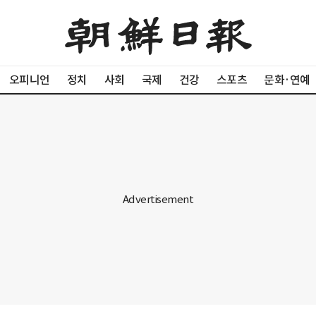
오피니언
정치
사회
국제
건강
스포츠
문화·연예