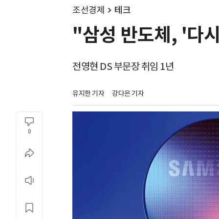
조선경제
테크
"삼성 반도체, '다
전영현 DS 부문장 취임 1년
유지한 기자
강다은 기자
0