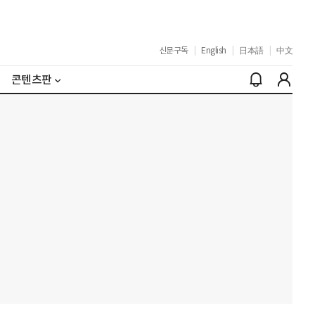
신문구독
|
English
|
日本語
|
中文
콘텐츠판