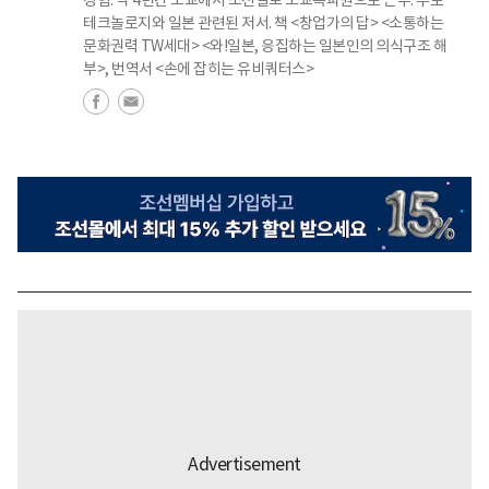
테크놀로지와 일본 관련된 저서. 책 <창업가의 답> <소통하는
문화권력 TW세대> <와!일본, 응집하는 일본인의 의식구조 해
부>, 번역서 <손에 잡히는 유비쿼터스>