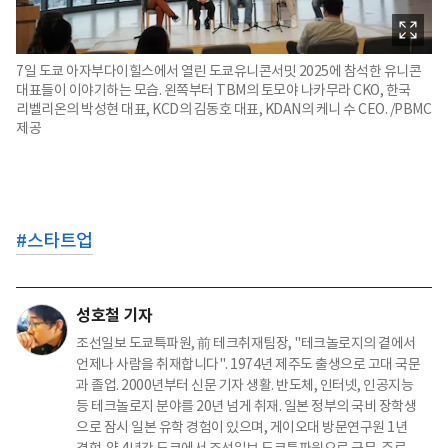
7일 도쿄 아자부다이힐스에서 열린 도쿄유니콘서밋 2025에 참석한 유니콘
대표들이 이야기하는 모습. 왼쪽부터 TBM의 토모야 나카무라 CKO, 한국
리벨리온의 박성현 대표, KCD의 김동호 대표, KDAN의 케니 수 CEO. /PBMC
제공
#
스타트업
성호철 기자
조선일보 도쿄특파원, 前 테크취재팀장, "테크놀로지의 곁에서
언제나 사람을 취재합니다". 1974년 제주도 출생으로 고대 국문
과 졸업. 2000년부터 신문 기자 생활. 반도체, 인터넷, 인공지능
등 테크놀로지 분야를 20년 넘게 취재. 일본 정부의 국비 장학생
으로 잠시 일본 유학 경험이 있으며, 게이오대 방문연구원 1년
경험. 약 4년간 도쿄에서 조선일보 도쿄특파원으로 근무. 주로