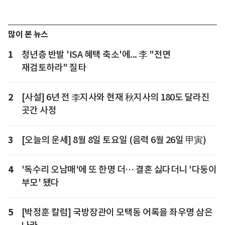
많이 본 뉴스
1
청년층 반발 'ISA 혜택 축소'에... 李 "전면
재검토하라" 질타
2
[사설] 6년 전 李지사와 현재 秋지사의 180도 달라진
곳간 사정
3
[오늘의 운세] 8월 8일 토요일 (음력 6월 26일 甲寅)
4
'독수리 오남매'에 또 한명 더… 결혼 싫다더니 '다둥이
부모' 됐다
5
[박정훈 칼럼] 국방장관이 모택동 어록을 좌우명 삼은