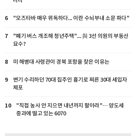
나라
6
"모즈타바 매우 위독하다... 이란 수뇌부내 소문 파다"
7
"폐기 버스 개조해 청년주택"... 與 3선 의원의 부동산
묘수?
8
미 해병대 사령관이 경북 포항을 찾은 이유는
9
변기 수리하던 70대 집주인 흉기로 찌른 30대 세입자
체포
10
"직접 농사 안 지으면 내년까지 팔아라"… 양도세
중과에 떨고 있는 6070