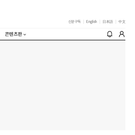
신문구독
|
English
|
日本語
|
中文
콘텐츠판