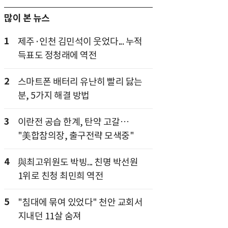
많이 본 뉴스
1
제주·인천 김민석이 웃었다... 누적
득표도 정청래에 역전
2
스마트폰 배터리 유난히 빨리 닳는
분, 5가지 해결 방법
3
이란전 공습 한계, 탄약 고갈…
"美합참의장, 출구전략 모색중"
4
與최고위원도 박빙... 친명 박선원
1위로 친청 최민희 역전
5
"침대에 묶여 있었다" 천안 교회서
지내던 11살 숨져