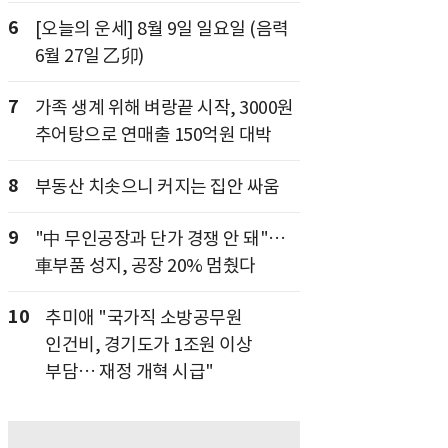
6
[오늘의 운세] 8월 9일 일요일 (음력
6월 27일 乙卯)
7
가족 생계 위해 벼랑끝 시작, 3000원
추어탕으로 연매출 150억원 대박
8
부동산 치솟으니 커지는 집안 싸움
9
"中 무인공장과 단가 경쟁 안 돼"…
車부품 성지, 공장 20% 멈췄다
10
추미애 "국가직 소방공무원
인건비, 경기도가 1조원 이상
부담… 재정 개혁 시급"