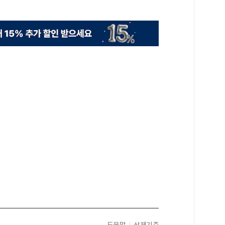
도움말
삭제기준