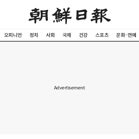
오피니언
정치
사회
국제
건강
스포츠
문화·연예