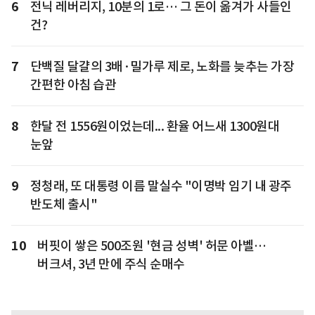
6
전닉 레버리지, 10분의 1로… 그 돈이 옮겨가 사들인
건?
7
단백질 달걀의 3배·밀가루 제로, 노화를 늦추는 가장
간편한 아침 습관
8
한달 전 1556원이었는데... 환율 어느새 1300원대
눈앞
9
정청래, 또 대통령 이름 말실수 "이명박 임기 내 광주
반도체 출시"
10
버핏이 쌓은 500조원 '현금 성벽' 허문 아벨…
버크셔, 3년 만에 주식 순매수