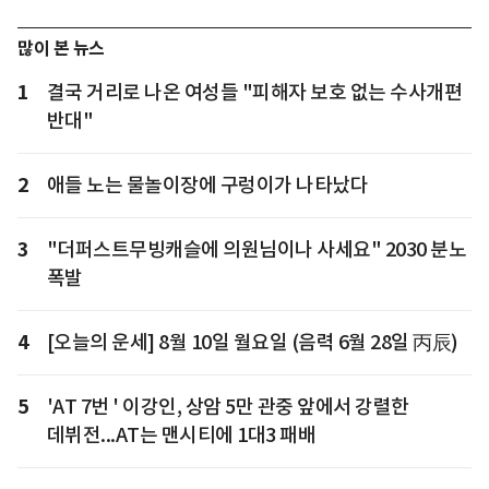
많이 본 뉴스
1
결국 거리로 나온 여성들 "피해자 보호 없는 수사개편
반대"
2
애들 노는 물놀이장에 구렁이가 나타났다
3
"더퍼스트무빙캐슬에 의원님이나 사세요" 2030 분노
폭발
4
[오늘의 운세] 8월 10일 월요일 (음력 6월 28일 丙辰)
5
'AT 7번 ' 이강인, 상암 5만 관중 앞에서 강렬한
데뷔전...AT는 맨시티에 1대3 패배