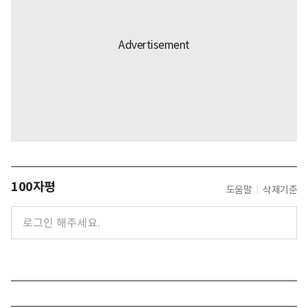
100자평
도움말
삭제기준