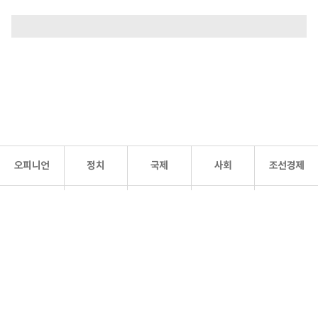
오피니언
정치
국제
사회
조선경제
문화·
조선
스포츠
건강
조선몰
연예
리더스
조선일보 공식 SNS