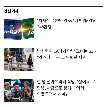
관련 기사
'치지직' 227만명 vs '아프리카TV'
248만명
방시혁이 LA에서 만난 그녀는 BJ…
'억소리' 나는 그 위험한 세계
한 명 떨어뜨리려 작당, '싫어요'로
협박, 사람으로 경매… 이게
인플루언서 세계?