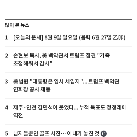
많이 본 뉴스
1
[오늘의 운세] 8월 9일 일요일 (음력 6월 27일 乙卯)
2
손현보 목사, 美 백악관서 트럼프 접견 "가족
초청해줘서 감사"
3
美법원 "대통령은 임시 세입자"... 트럼프 백악관
연회장 공사 제동
4
제주·인천 김민석이 웃었다... 누적 득표도 정청래에
역전
5
남자들뿐인 골프 사진… 아내가 놓친 것