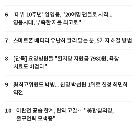
6
'데뷔 10주년' 임영웅, "20여명 팬들로 시작...
영웅시대, 부족한 저를 최고로"
7
스마트폰 배터리 유난히 빨리 닳는 분, 5가지 해결 방법
8
[단독] 요양병원들 "환자당 지원금 7980원, 욕창
치료도 버겁다"
9
與최고위원도 박빙... 친명 박선원 1위로 친청 최민희
역전
10
이란전 공습 한계, 탄약 고갈… "美합참의장,
출구전략 모색중"