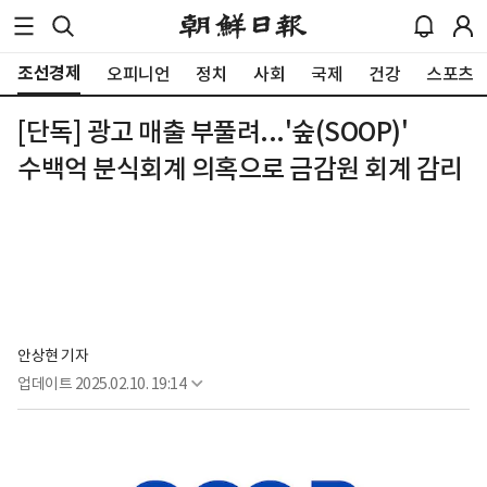
조선경제
오피니언
정치
사회
국제
건강
스포츠
[단독] 광고 매출 부풀려...'숲(SOOP)'
수백억 분식회계 의혹으로 금감원 회계 감리
안상현 기자
업데이트
2025.02.10. 19:14