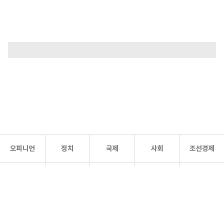
오피니언
정치
국제
사회
조선경제
문화·
조선
스포츠
건강
조선몰
연예
리더스
조선일보 공식 SNS