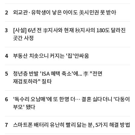
2
외교관·유학생이 낳은 아이도 美시민권 못 받아
3
[사설] 6년 전 李지사와 현재 秋지사의 180도 달라진
곳간 사정
4
부동산 치솟으니 커지는 '집'안싸움
5
청년층 반발 'ISA 혜택 축소'에... 李 "전면
재검토하라" 질타
6
'독수리 오남매'에 또 한명 더… 결혼 싫다더니 '다둥이
부모' 됐다
7
스마트폰 배터리 유난히 빨리 닳는 분, 5가지 해결 방법