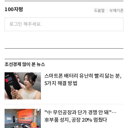
100자평
도움말
삭제기준
조선경제 많이 본 뉴스
스마트폰 배터리 유난히 빨리 닳는 분,
5가지 해결 방법
"中 무인공장과 단가 경쟁 안 돼"…
車부품 성지, 공장 20% 멈췄다