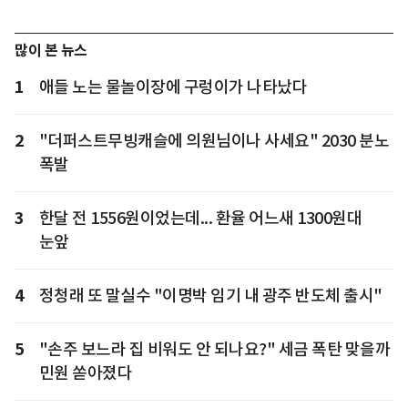
많이 본 뉴스
1
애들 노는 물놀이장에 구렁이가 나타났다
2
"더퍼스트무빙캐슬에 의원님이나 사세요" 2030 분노
폭발
3
한달 전 1556원이었는데... 환율 어느새 1300원대
눈앞
4
정청래 또 말실수 "이명박 임기 내 광주 반도체 출시"
5
"손주 보느라 집 비워도 안 되나요?" 세금 폭탄 맞을까
민원 쏟아졌다