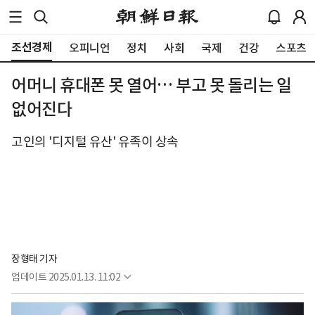
조선경제
오피니언
정치
사회
국제
건강
스포츠
어머니 휴대폰 못 열어… 부고 못 돌리는 일
없어진다
고인의 '디지털 유산' 유족이 상속
장형태 기자
업데이트
2025.01.13. 11:02