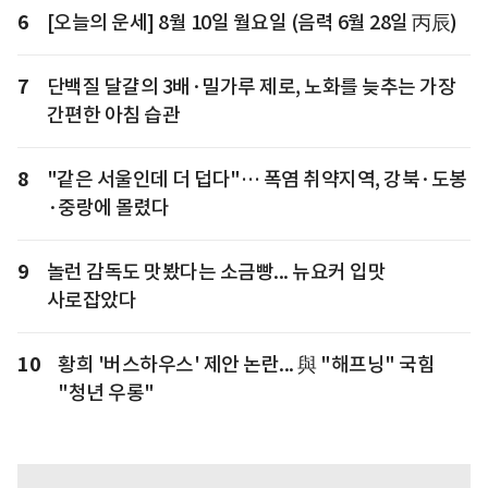
6
[오늘의 운세] 8월 10일 월요일 (음력 6월 28일 丙辰)
7
단백질 달걀의 3배·밀가루 제로, 노화를 늦추는 가장
간편한 아침 습관
8
"같은 서울인데 더 덥다"… 폭염 취약지역, 강북·도봉
·중랑에 몰렸다
9
놀런 감독도 맛봤다는 소금빵... 뉴요커 입맛
사로잡았다
10
황희 '버스하우스' 제안 논란... 與 "해프닝" 국힘
"청년 우롱"