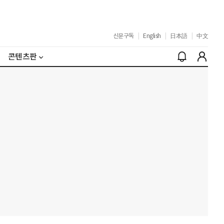
신문구독
|
English
|
日本語
|
中文
콘텐츠판