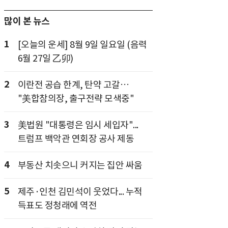
많이 본 뉴스
1
[오늘의 운세] 8월 9일 일요일 (음력
6월 27일 乙卯)
2
이란전 공습 한계, 탄약 고갈…
"美합참의장, 출구전략 모색중"
3
美법원 "대통령은 임시 세입자"...
트럼프 백악관 연회장 공사 제동
4
부동산 치솟으니 커지는 집안 싸움
5
제주·인천 김민석이 웃었다... 누적
득표도 정청래에 역전