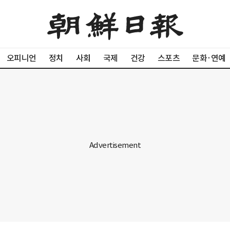
오피니언
정치
사회
국제
건강
스포츠
문화·연예