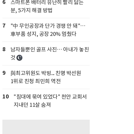
6
스마트폰 배터리 유난히 빨리 닳는
분, 5가지 해결 방법
7
"中 무인공장과 단가 경쟁 안 돼"…
車부품 성지, 공장 20% 멈췄다
8
남자들뿐인 골프 사진… 아내가 놓친
것
9
與최고위원도 박빙... 친명 박선원
1위로 친청 최민희 역전
10
"침대에 묶여 있었다" 천안 교회서
지내던 11살 숨져