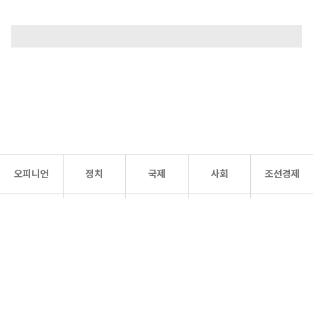
오피니언
정치
국제
사회
조선경제
문화·
조선
스포츠
건강
조선몰
연예
리더스
조선일보 공식 SNS