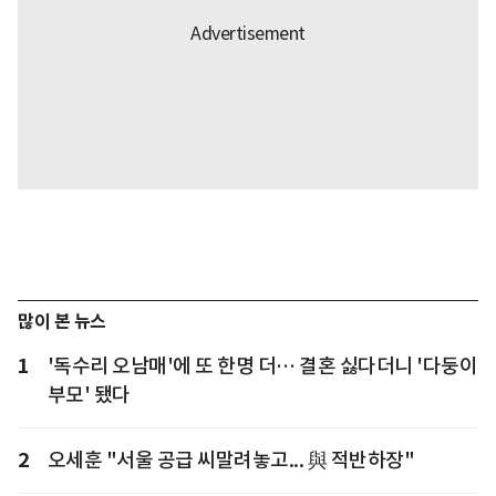
많이 본 뉴스
1
'독수리 오남매'에 또 한명 더… 결혼 싫다더니 '다둥이
부모' 됐다
2
오세훈 "서울 공급 씨말려놓고... 與 적반하장"