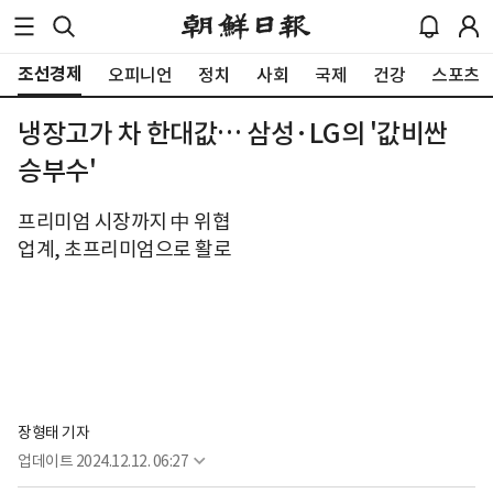
조선경제
오피니언
정치
사회
국제
건강
스포츠
냉장고가 차 한대값… 삼성·LG의 '값비싼
승부수'
프리미엄 시장까지 中 위협
업계, 초프리미엄으로 활로
장형태 기자
업데이트
2024.12.12. 06:27