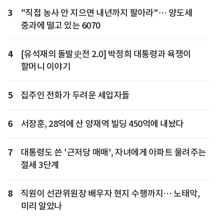
3
"직접 농사 안 지으면 내년까지 팔아라"… 양도세
중과에 떨고 있는 6070
4
[유석재의 돌발史전 2.0] 박정희 대통령과 욕쟁이
할머니 이야기
5
집주인 전화가 두려운 세입자들
6
서장훈, 28억에 산 양재역 빌딩 450억에 내놨다
7
대통령도 쓴 '근저당 매매', 자녀에게 아파트 물려주는
절세 3단계
8
직원이 선관위원장 배우자 현지 수행까지… 노태악,
미리 알았나