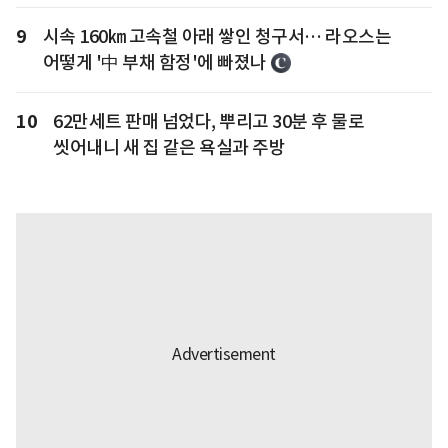
9
시속 160㎞ 고속철 아래 쌓인 청구서… 라오스는
어떻게 '中 부채 함정'에 빠졌나
10
62만세트 판매 넘었다, 뿌리고 30분 후 물로
씻어내니 새 집 같은 욕실과 주방