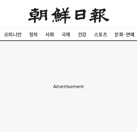
오피니언
정치
사회
국제
건강
스포츠
문화·연예