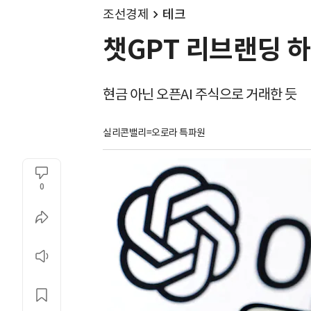
조선경제
테크
챗GPT 리브랜딩 하나
현금 아닌 오픈AI 주식으로 거래한 듯
실리콘밸리=오로라 특파원
0