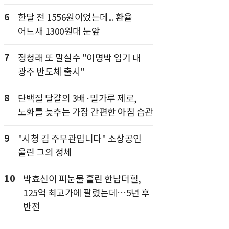
6
한달 전 1556원이었는데... 환율
어느새 1300원대 눈앞
7
정청래 또 말실수 "이명박 임기 내
광주 반도체 출시"
8
단백질 달걀의 3배·밀가루 제로,
노화를 늦추는 가장 간편한 아침 습관
9
"시청 김 주무관입니다" 소상공인
울린 그의 정체
10
박효신이 피눈물 흘린 한남더힐,
125억 최고가에 팔렸는데…5년 후
반전