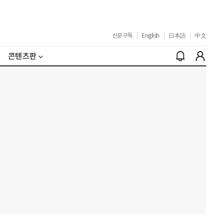
신문구독
|
English
|
日本語
|
中文
콘텐츠판