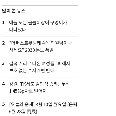
많이 본 뉴스
1
애들 노는 물놀이장에 구렁이가
나타났다
2
"더퍼스트무빙캐슬에 의원님이나
사세요" 2030 분노 폭발
3
결국 거리로 나온 여성들 "피해자
보호 없는 수사개편 반대"
4
강원·TK서도 김민석 승리... 누적
1.45%p차로 벌어져
5
[오늘의 운세] 8월 10일 월요일 (음력
6월 28일 丙辰)