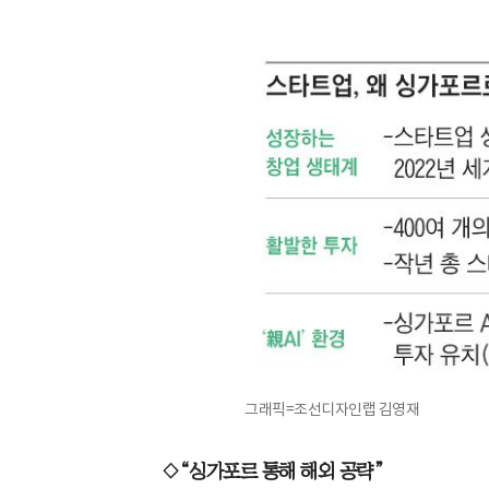
그래픽=조선디자인랩 김영재
◇“싱가포르 통해 해외 공략”