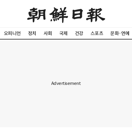
오피니언
정치
사회
국제
건강
스포츠
문화·연예