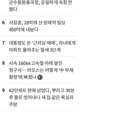
군수동원총국장, 유일하게 숙청 안
됐다
6
서장훈, 28억에 산 양재역 빌딩
450억에 내놨다
7
대통령도 쓴 '근저당 매매', 자녀에게
아파트 물려주는 절세 3단계
8
시속 160㎞ 고속철 아래 쌓인
청구서… 라오스는 어떻게 '中 부채
함정'에 빠졌나
9
62만세트 판매 넘었다, 뿌리고 30분
후 물로 씻어내니 새 집 같은 욕실과
주방