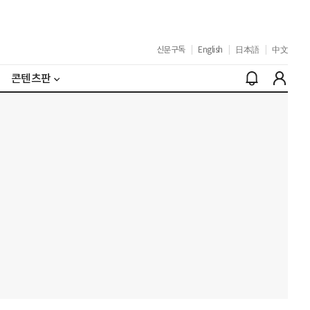
신문구독
|
English
|
日本語
|
中文
콘텐츠판