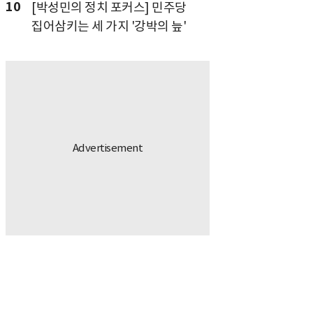
10
[박성민의 정치 포커스] 민주당
집어삼키는 세 가지 '강박의 늪'