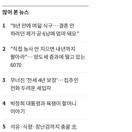
많이 본 뉴스
1
"9년 만에 여덟 식구… 결혼 안
하려던 제가 곧 6남매 엄마 돼요"
2
"직접 농사 안 지으면 내년까지
팔아라"… 양도세 중과에 떨고 있는
6070
3
무너진 '전세 4년 보장'… 집주인
전화 두려운 세입자
4
박정희 대통령과 욕쟁이 할머니
이야기
5
석유·식량·장난감까지 총괄 北