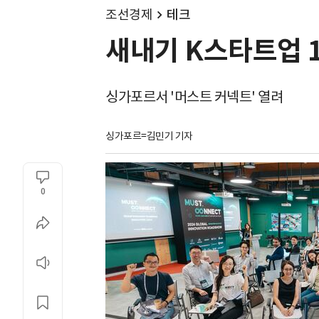
조선경제
테크
새내기 K스타트업 1
싱가포르서 '머스트 커넥트' 열려
싱가포르=김민기 기자
0