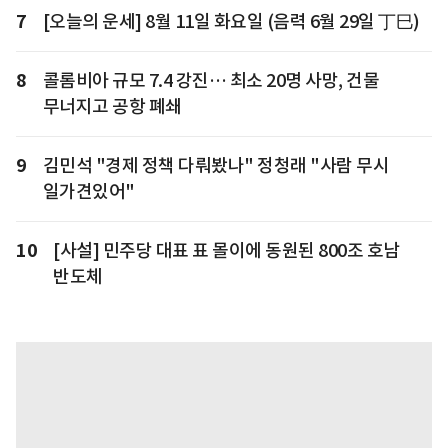
7
[오늘의 운세] 8월 11일 화요일 (음력 6월 29일 丁巳)
8
콜롬비아 규모 7.4 강진… 최소 20명 사망, 건물
무너지고 공항 폐쇄
9
김민석 "경제 정책 다뤄봤나" 정청래 "사람 무시
일가견있어"
10
[사설] 민주당 대표 표 몰이에 동원된 800조 호남
반도체