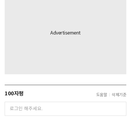
100자평
도움말
삭제기준