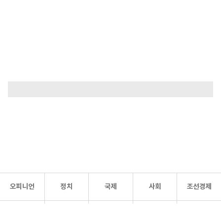
오피니언
정치
국제
사회
조선경제
문화·
조선
스포츠
건강
조선몰
연예
리더스