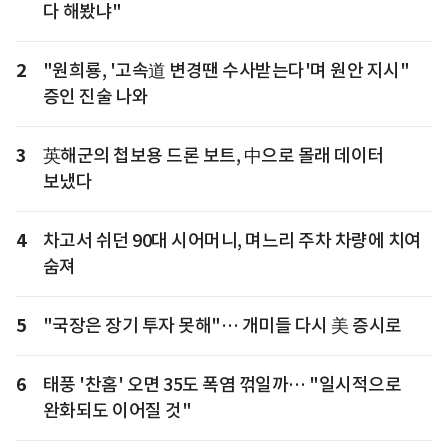
다 해봤냐"
2
"원희룡, '고속道 변경땐 수사받는다'며 원안 지시"
증인 진술 나와
3
英해군의 첩보용 드론 보트, 中으로 몰래 데이터
보냈다
4
차고서 쉬던 90대 시어머니, 며느리 주차 차량에 치여
숨져
5
"국장은 장기 투자 못해"… 개미들 다시 美 증시로
6
태풍 '찬홈' 오면 35도 폭염 꺾일까… "일시적으로
완화되도 이어질 것"