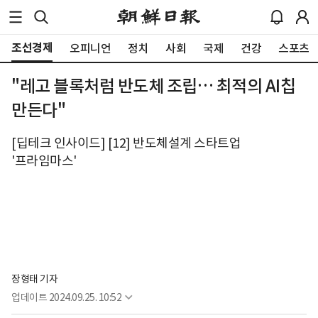
조선경제
오피니언
정치
사회
국제
건강
스포츠
"레고 블록처럼 반도체 조립… 최적의 AI칩
만든다"
[딥테크 인사이드] [12] 반도체설계 스타트업
'프라임마스'
장형태 기자
업데이트
2024.09.25. 10:52