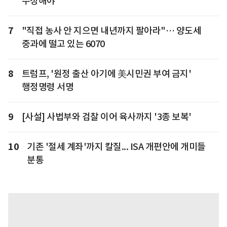
수정해야"
7
"직접 농사 안 지으면 내년까지 팔아라"… 양도세
중과에 떨고 있는 6070
8
트럼프, '원정 출산 아기에 美시민권 부여 금지'
행정명령 서명
9
[사설] 사법부와 검찰 이어 육사까지 '3종 보복'
10
기존 '절세 계좌'까지 칼질... ISA 개편안에 개미들
분통