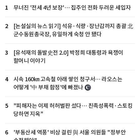
1
무너진 '전세 4년 보장'… 집주인 전화 두려운 세입자
2
[논설실의 뉴스 읽기] 석유·식량·장난감까지 총괄 北
군수동원총국장, 유일하게 숙청 안 됐다
3
[유석재의 돌발史전 2.0] 박정희 대통령과 욕쟁이
할머니 이야기
4
시속 160㎞ 고속철 아래 쌓인 청구서… 라오스는
어떻게 '中 부채 함정'에 빠졌나
5
"피해자는 이제 허허벌판 섰다… 친족성폭력·스토킹
당하면 지옥"
6
'부동산세 역풍' 비상 걸린 與 서울 의원들 "정부안