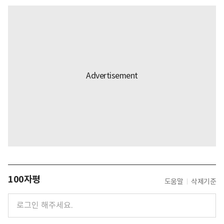
100자평
도움말
삭제기준