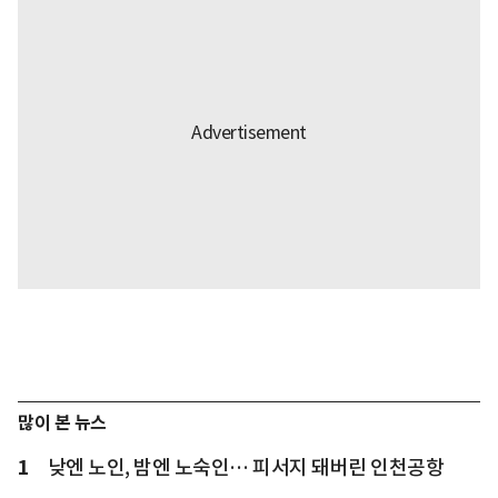
많이 본 뉴스
1
낮엔 노인, 밤엔 노숙인… 피서지 돼버린 인천공항