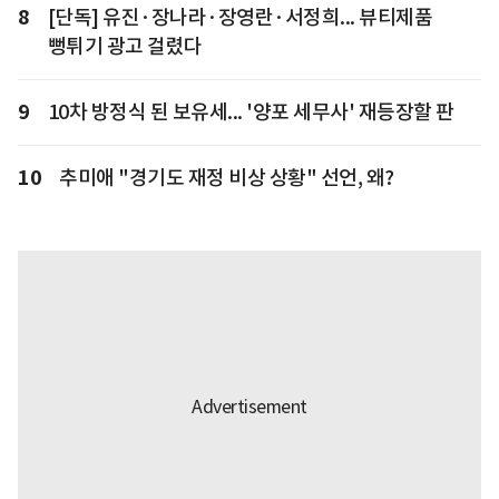
8
[단독] 유진·장나라·장영란·서정희... 뷰티제품
뻥튀기 광고 걸렸다
9
10차 방정식 된 보유세... '양포 세무사' 재등장할 판
10
추미애 "경기도 재정 비상 상황" 선언, 왜?