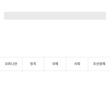
오피니언
정치
국제
사회
조선경제
문화·
조선
스포츠
건강
조선몰
연예
리더스
조선일보 공식 SNS