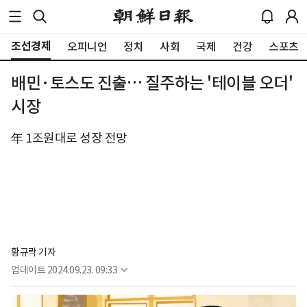
조선경제
오피니언
정치
사회
국제
건강
스포츠
배민·토스도 진출… 질주하는 '테이블 오더'
시장
年 1조원대로 성장 전망
황규락 기자
업데이트
2024.09.23. 09:33