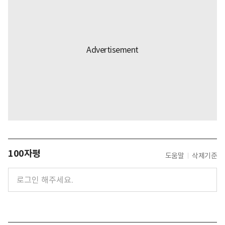
100자평
도움말
삭제기준