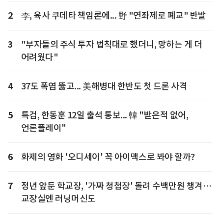
2
李, 육사 쿠데타 책임론에... 野 "연좌제로 폐교" 반발
3
"부자들의 주식 투자 법칙대로 했더니, 망하는 게 더
어려웠다"
4
37도 폭염 뚫고... 美해병대 한반도 첫 드론 사격
5
특검, 한동훈 12일 출석 통보... 韓 "받은적 없어,
언론플레이"
6
화제의 영화 '오디세이' 꼭 아이맥스로 봐야 할까?
7
정년 앞둔 학교장, '가짜 청첩장' 돌려 수백만원 챙겨…
교장실엔 러닝머신도