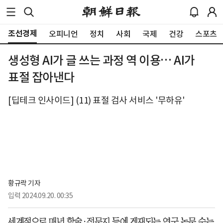
조선경제
오피니언
정치
사회
국제
건강
스포츠
생성형 AI가 글 쓰는 과정 역 이용… AI가
표절 잡아낸다
[딥테크 인사이드] (11) 표절 검사 서비스 '무하유'
황규락 기자
입력
2024.09.20. 00:35
세계적으로 매년 학술·전문지 등에 게재되는 연구 논문 수는