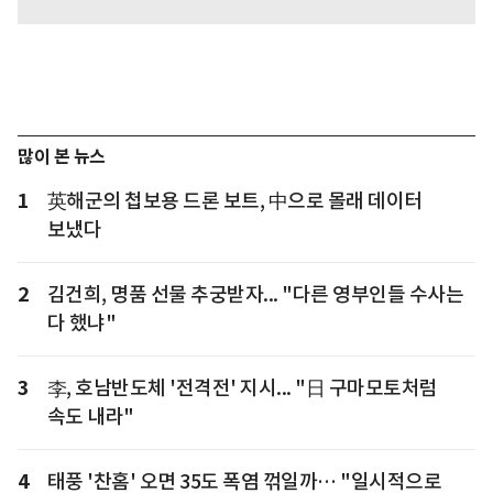
많이 본 뉴스
1
英해군의 첩보용 드론 보트, 中으로 몰래 데이터
보냈다
2
김건희, 명품 선물 추궁받자... "다른 영부인들 수사는
다 했냐"
3
李, 호남반도체 '전격전' 지시... "日 구마모토처럼
속도 내라"
4
태풍 '찬홈' 오면 35도 폭염 꺾일까… "일시적으로