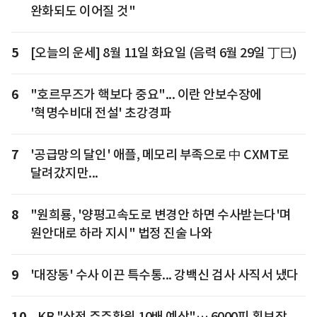
완화되도 이어질 것"
5
[오늘의 운세] 8월 11일 화요일 (음력 6월 29일 丁巳)
6
"호르무즈가 핵보다 중요"... 이란 안보수장에
'혁명수비대 전설' 초강경파
7
'공급망의 달인' 애플, 메모리 부족으로 中 CXMT로
달려갔지만...
8
"원희룡, '양평고속도로 변경안 하면 수사받는다'며
원안대로 하라 지시" 법정 진술 나와
9
'대장동' 수사 이끈 특수통... 강백신 검사 사직서 냈다
10
KB "삼전 주주환원 10배 예상"… 6000피 횡보장