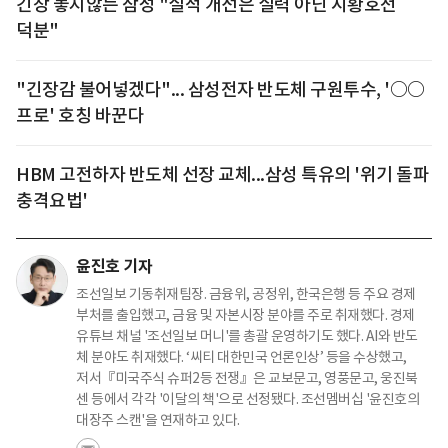
긴장 놓지않는 삼성 "실적 개선은 실력 아닌 시황호전
덕분"
"긴장감 불어넣겠다"... 삼성전자 반도체 구원투수, '○○
프로' 호칭 바꾼다
HBM 고전하자 반도체 선장 교체...삼성 특유의 '위기 돌파
충격요법'
윤진호 기자
조선일보 기동취재팀장. 금융위, 공정위, 한국은행 등 주요 경제
부처를 출입했고, 금융 및 자본시장 분야를 주로 취재했다. 경제
유튜브 채널 '조선일보 머니'를 총괄 운영하기도 했다. AI와 반도
체 분야도 취재했다. ‘씨티 대한민국 언론인상’ 등을 수상했고,
저서『미국주식 슈퍼2등 전쟁』은 교보문고, 영풍문고, 웅진북
센 등에서 각각 '이달의 책'으로 선정됐다. 조선멤버십 '윤진호의
대장주 스캔'을 연재하고 있다.