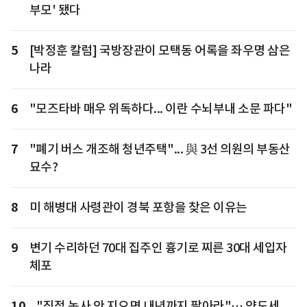
부모' 됐다
5
[박정훈 칼럼] 국방장관이 모택동 어록을 좌우명 삼은
나라
6
"모즈타바 매우 위독하다... 이란 수뇌부내 소문 파다"
7
"폐기 버스 개조해 청년주택"... 與 3선 의원의 부동산
묘수?
8
미 해병대 사령관이 경북 포항을 찾은 이유는
9
변기 수리하던 70대 집주인 흉기로 찌른 30대 세입자
체포
10
"직접 농사 안 지으면 내년까지 팔아라"… 양도세