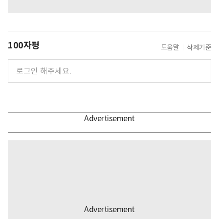
100자평
도움말
삭제기준