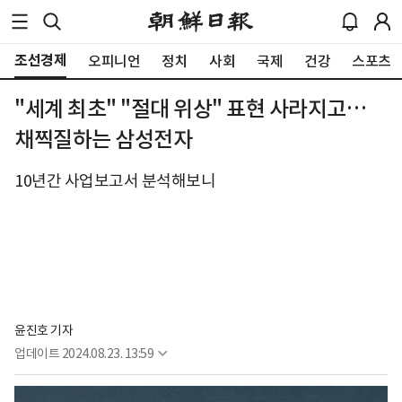
조선경제
오피니언
정치
사회
국제
건강
스포츠
"세계 최초" "절대 위상" 표현 사라지고…
채찍질하는 삼성전자
10년간 사업보고서 분석해보니
윤진호 기자
업데이트
2024.08.23. 13:59