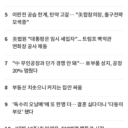
5
이란전 공습 한계, 탄약 고갈… "美합참의장, 출구전략
모색중"
6
美법원 "대통령은 임시 세입자"... 트럼프 백악관
연회장 공사 제동
7
"中 무인공장과 단가 경쟁 안 돼"… 車부품 성지, 공장
20% 멈췄다
8
부동산 치솟으니 커지는 집안 싸움
9
'독수리 오남매'에 또 한명 더… 결혼 싫다더니 '다둥이
부모' 됐다