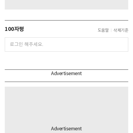
100자평
도움말
삭제기준