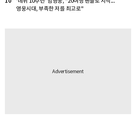
10
'데뷔 10주년' 임영웅, "20여명 팬들로 시작...
영웅시대, 부족한 저를 최고로"