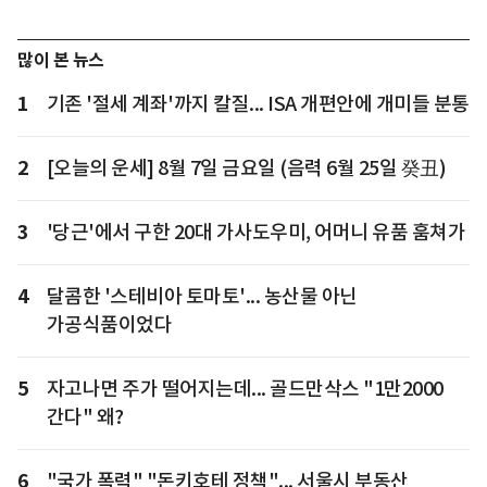
많이 본 뉴스
1
기존 '절세 계좌'까지 칼질... ISA 개편안에 개미들 분통
2
[오늘의 운세] 8월 7일 금요일 (음력 6월 25일 癸丑)
3
'당근'에서 구한 20대 가사도우미, 어머니 유품 훔쳐가
4
달콤한 '스테비아 토마토'... 농산물 아닌
가공식품이었다
5
자고나면 주가 떨어지는데... 골드만삭스 "1만2000
간다" 왜?
6
"국가 폭력" "돈키호테 정책"... 서울시 부동산