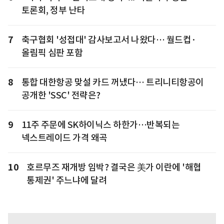
토론회, 정부 난타
7
축구협회 '성접대' 감사보고서 나왔다… 월드컵·
올림픽 심판 포함
8
통합 대한항공 맞설 카드 꺼냈다… 트리니티항공이
공개한 'SSC' 전략은?
9
11주 주문에 SK하이닉스 하한가…반복되는
넥스트레이드 가격 왜곡
10
호르무즈 재개방 임박? 결국은 美가 이란에 '해협
통제권' 주느냐에 달려