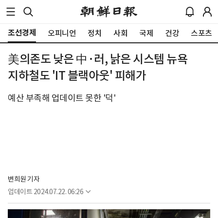
조선경제
오피니언
정치
사회
국제
건강
스포츠
美의존도 낮은 中·러, 낡은 시스템 뉴욕
지하철도 'IT 블랙아웃' 피해가
예산 부족해 업데이트 못한 '덕'
변희원 기자
업데이트
2024.07.22. 06:26