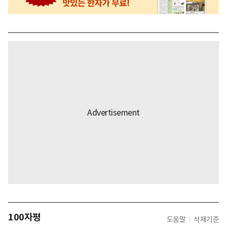
100자평
도움말
삭제기준