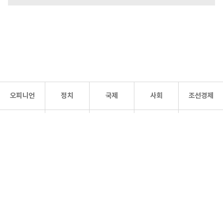
오피니언
정치
국제
사회
조선경제
문화·
조선
스포츠
건강
조선몰
연예
리더스
조선일보 공식 SNS
개인정보처리방침
사이트맵
Copyright 조선일보 All rights reserved. 무단 전재 및 재배포 금지.