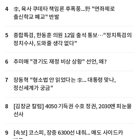
4
李, 육사 쿠데타 책임론 후폭풍...野 "연좌제로
출신학교 폐교" 반발
5
종합특검, 한동훈 의원 12일 출석 통보…"정치특검의
정치수사, 도와줄 생각 없다"
6
추미애 "경기도 재정 비상 상황" 선언, 왜?
7
장동혁 "형소법 안 읽었다는 李... 대통령 맞나,
정신세계가 궁금"
8
[김창균 칼럼] 4050 기득권 수호 정권, 2030엔 피눈물
선사
9
[속보] 코스피, 장중 6300선 내줘... 매도 사이드카