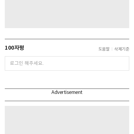
100자평
도움말
삭제기준