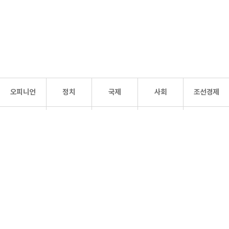
오피니언
정치
국제
사회
조선경제
문화·
조선
스포츠
건강
조선몰
연예
리더스
조선일보 공식 SNS
개인정보처리방침
사이트맵
Copyright 조선일보 All rights reserved. 무단 전재 및 재배포 금지.