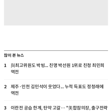
많이 본 뉴스
1
與최고위원도 박빙... 친명 박선원 1위로 친청 최민희
역전
2
제주·인천 김민석이 웃었다... 누적 득표도 정청래에
역전
3
이란전 공습 한계, 탄약 고갈… "美합참의장, 출구전략