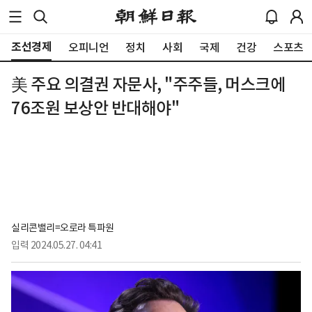
조선경제
오피니언
정치
사회
국제
건강
스포츠
美 주요 의결권 자문사, "주주들, 머스크에
76조원 보상안 반대해야"
실리콘밸리=오로라 특파원
입력
2024.05.27. 04:41