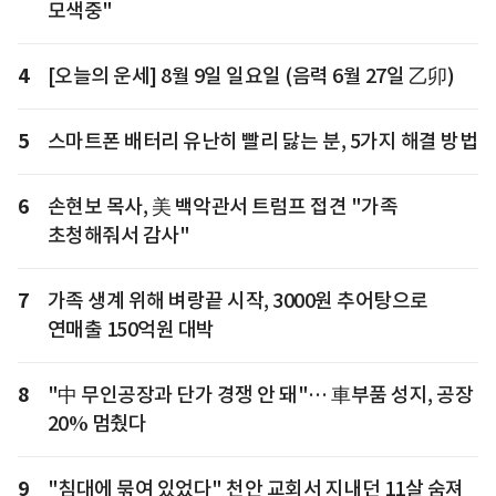
모색중"
4
[오늘의 운세] 8월 9일 일요일 (음력 6월 27일 乙卯)
5
스마트폰 배터리 유난히 빨리 닳는 분, 5가지 해결 방법
6
손현보 목사, 美 백악관서 트럼프 접견 "가족
초청해줘서 감사"
7
가족 생계 위해 벼랑끝 시작, 3000원 추어탕으로
연매출 150억원 대박
8
"中 무인공장과 단가 경쟁 안 돼"… 車부품 성지, 공장
20% 멈췄다
9
"침대에 묶여 있었다" 천안 교회서 지내던 11살 숨져