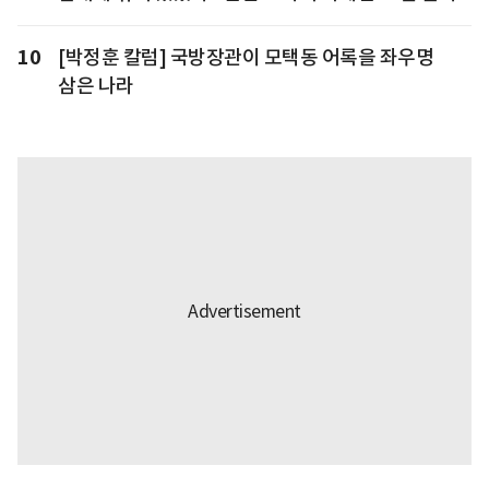
10
[박정훈 칼럼] 국방장관이 모택동 어록을 좌우명
삼은 나라