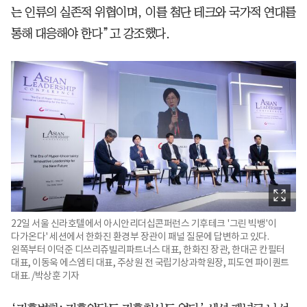
는 인류의 실존적 위협이며, 이를 첨단 테크와 국가적 연대를
통해 대응해야 한다”고 강조했다.
22일 서울 신라호텔에서 아시안리더십콘퍼런스 기후테크 '그린 빅뱅'이
다가온다' 세션에서 한화진 환경부 장관이 패널 질문에 답변하고 있다.
왼쪽부터 이덕준 디쓰리쥬빌리파트너스 대표, 한화진 장관, 한대곤 칸필터
대표, 이동욱 에스엠티 대표, 주상원 전 국립기상과학원장, 피도연 파이퀀트
대표. /박상훈 기자