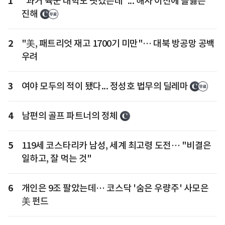
1
"과거 육군 대학도 뺏겼는데"... 해사 이전에 들끓는
진해
2
"美, 패트리엇 재고 1700기 미만"… 대북 방공망 공백
우려
3
여야 모두의 적이 됐다... 정성호 법무의 딜레마
4
남편의 골프 파트너의 정체
5
119세 코스타리카 남성, 세계 최고령 도전… "비결은
일하고, 잘 먹는 것"
6
개인은 9조 팔았는데… 코스닥 '숨은 우량주' 사모은
美 펀드