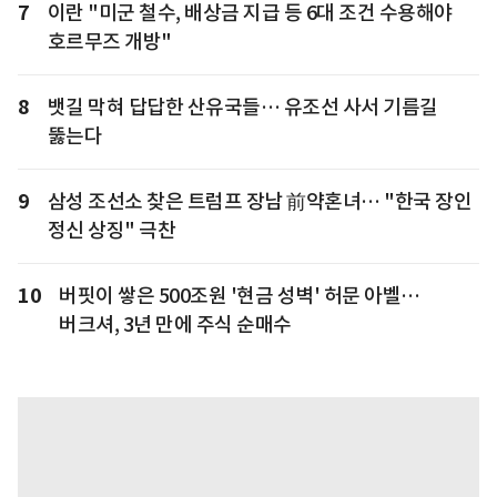
7
이란 "미군 철수, 배상금 지급 등 6대 조건 수용해야
호르무즈 개방"
8
뱃길 막혀 답답한 산유국들… 유조선 사서 기름길
뚫는다
9
삼성 조선소 찾은 트럼프 장남 前약혼녀… "한국 장인
정신 상징" 극찬
10
버핏이 쌓은 500조원 '현금 성벽' 허문 아벨…
버크셔, 3년 만에 주식 순매수