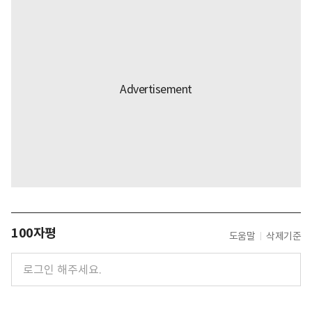
100자평
도움말
삭제기준