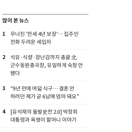
많이 본 뉴스
1
무너진 '전세 4년 보장'… 집주인
전화 두려운 세입자
2
석유·식량·장난감까지 총괄 北
군수동원총국장, 유일하게 숙청 안
됐다
3
"9년 만에 여덟 식구… 결혼 안
하려던 제가 곧 6남매 엄마 돼요"
4
[유석재의 돌발史전 2.0] 박정희
대통령과 욕쟁이 할머니 이야기