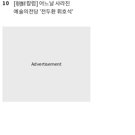
10
[朝鮮칼럼] 어느날 사라진
예술의전당 '전두환 휘호석'