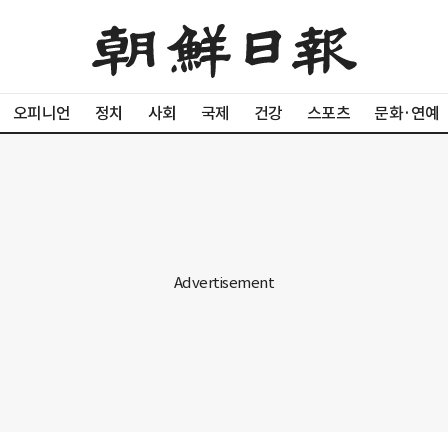
오피니언
정치
사회
국제
건강
스포츠
문화·연예