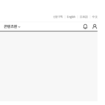
신문구독
|
English
|
日本語
|
中文
콘텐츠판