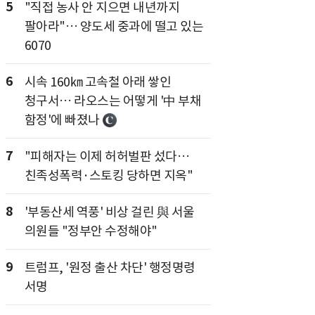
5
"직접 농사 안 지으면 내년까지
팔아라"… 양도세 중과에 떨고 있는
6070
6
시속 160㎞ 고속철 아래 쌓인
청구서… 라오스는 어떻게 '中 부채
함정'에 빠졌나
7
"피해자는 이제 허허벌판 섰다…
친족성폭력·스토킹 당하면 지옥"
8
'부동산세 역풍' 비상 걸린 與 서울
의원들 "정부안 수정해야"
9
트럼프, '원정 출산 차단' 행정명령
서명