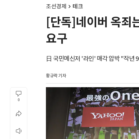
조선경제
테크
[단독]네이버 옥죄는
요구
日 국민메신저 '라인' 매각 압박 "작년 
황규락 기자
0