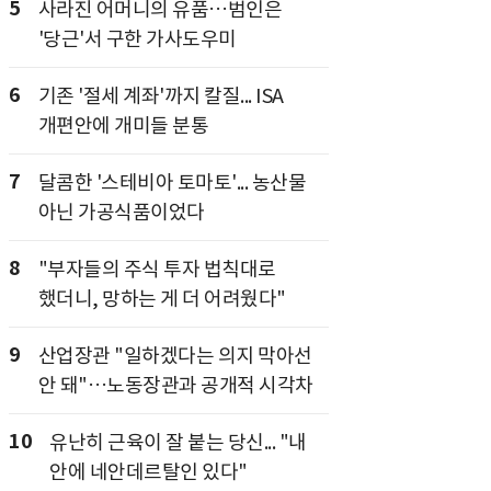
5
사라진 어머니의 유품…범인은
'당근'서 구한 가사도우미
6
기존 '절세 계좌'까지 칼질... ISA
개편안에 개미들 분통
7
달콤한 '스테비아 토마토'... 농산물
아닌 가공식품이었다
8
"부자들의 주식 투자 법칙대로
했더니, 망하는 게 더 어려웠다"
9
산업장관 "일하겠다는 의지 막아선
안 돼"…노동장관과 공개적 시각차
10
유난히 근육이 잘 붙는 당신... "내
안에 네안데르탈인 있다"