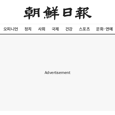
오피니언
정치
사회
국제
건강
스포츠
문화·연예