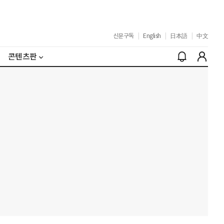
신문구독
|
English
|
日本語
|
中文
콘텐츠판