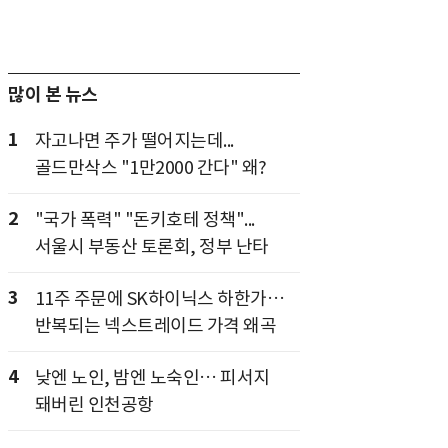
많이 본 뉴스
1
자고나면 주가 떨어지는데...
골드만삭스 "1만2000 간다" 왜?
2
"국가 폭력" "돈키호테 정책"...
서울시 부동산 토론회, 정부 난타
3
11주 주문에 SK하이닉스 하한가…
반복되는 넥스트레이드 가격 왜곡
4
낮엔 노인, 밤엔 노숙인… 피서지
돼버린 인천공항