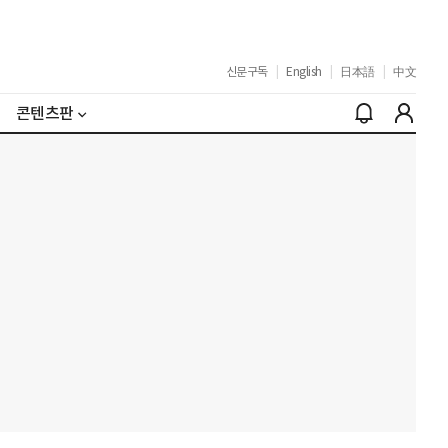
신문구독
|
English
|
日本語
|
中文
콘텐츠판