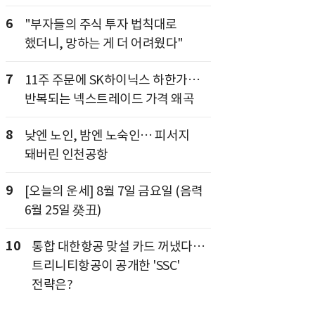
6
"부자들의 주식 투자 법칙대로
했더니, 망하는 게 더 어려웠다"
7
11주 주문에 SK하이닉스 하한가…
반복되는 넥스트레이드 가격 왜곡
8
낮엔 노인, 밤엔 노숙인… 피서지
돼버린 인천공항
9
[오늘의 운세] 8월 7일 금요일 (음력
6월 25일 癸丑)
10
통합 대한항공 맞설 카드 꺼냈다…
트리니티항공이 공개한 'SSC'
전략은?