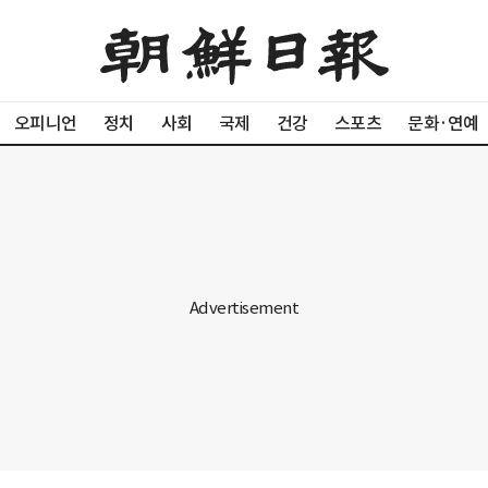
오피니언
정치
사회
국제
건강
스포츠
문화·연예