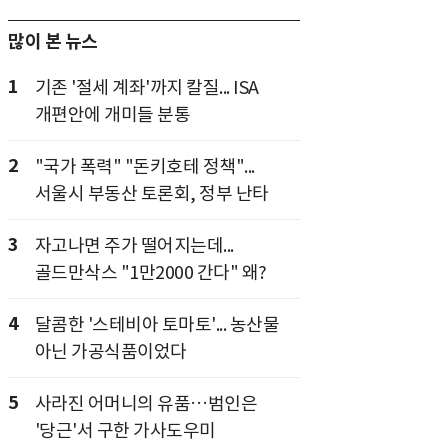
많이 본 뉴스
1
기존 '절세 계좌'까지 칼질... ISA
개편안에 개미들 분통
2
"국가 폭력" "돈키호테 정책"...
서울시 부동산 토론회, 정부 난타
3
자고나면 주가 떨어지는데...
골드만삭스 "1만2000 간다" 왜?
4
달콤한 '스테비아 토마토'... 농산물
아닌 가공식품이었다
5
사라진 어머니의 유품…범인은
'당근'서 구한 가사도우미