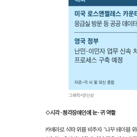
그래픽=양인성
◇시각·청각장애인에 눈·귀 역할
카메라로 식탁 위를 비추자 ‘나무 테이블 